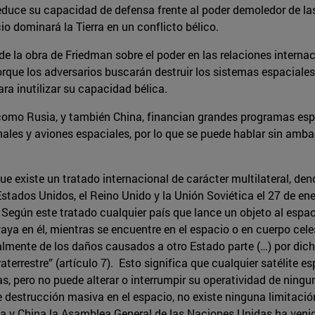
 reduce su capacidad de defensa frente al poder demoledor de la
o dominará la Tierra en un conflicto bélico.
e la obra de Friedman sobre el poder en las relaciones internac
porque los adversarios buscarán destruir los sistemas espaciales
a inutilizar su capacidad bélica.
como Rusia, y también China, financian grandes programas espa
ales y aviones espaciales, por lo que se puede hablar sin amba
ue existe un tratado internacional de carácter multilateral, d
 Estados Unidos, el Reino Unido y la Unión Soviética el 27 de en
 Según este tratado cualquier país que lance un objeto al espaci
aya en él, mientras se encuentre en el espacio o en cuerpo cele
nalmente de los daños causados a otro Estado parte (…) por dic
traterrestre” (artículo 7). Esto significa que cualquier satélite
as, pero no puede alterar o interrumpir su operatividad de ning
e destrucción masiva en el espacio, no existe ninguna limitaci
usia y China la Asamblea General de las Naciones Unidas ha ve