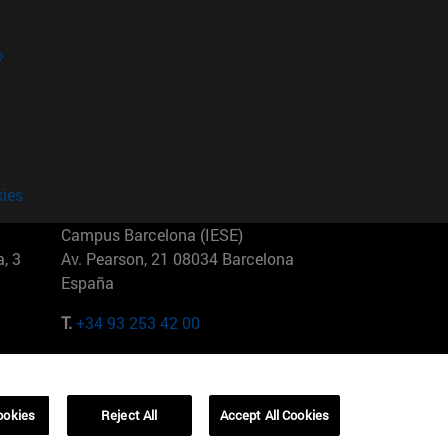
?
kies
Campus Barcelona (IESE)
, 3
Av. Pearson, 21 08034 Barcelona
España
T.
+34 93 253 42 00
Campus Sao Paulo (IESE)
5
Rua Martiniano de Carvalho, 573
01321001 Bela Vista Brasil
ookies
Reject All
Accept All Cookies