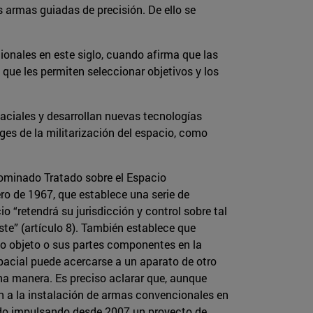
s armas guiadas de precisión. De ello se
ionales en este siglo, cuando afirma que las
 que les permiten seleccionar objetivos y los
ciales y desarrollan nuevas tecnologías
ges de la militarización del espacio, como
enominado Tratado sobre el Espacio
ero de 1967, que establece una serie de
o “retendrá su jurisdicción y control sobre tal
ste” (artículo 8). También establece que
ho objeto o sus partes componentes en la
 espacial puede acercarse a un aparato de otro
una manera. Es preciso aclarar que, aunque
ón a la instalación de armas convencionales en
nido impulsando desde 2007 un proyecto de