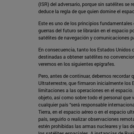
(ISR) del adversario, porque sin satélites se
deduce la regla de que quien domine el espaci
Este es uno de los principios fundamentales d
guerras del futuro se librarán en el espacio 
satélites de navegación y comunicaciones par
En consecuencia, tanto los Estados Unidos 
destinadas a obtener satélites no convencion
veremos en los siguientes epígrafes.
Pero, antes de continuar, debemos recordar q
Ultraterrestre, que firmaron inicialmente los
limitaciones a las operaciones en el espacio.
objeto, así como sobre todo el personal que v
cualquier país “será responsable internacio
Tierra, en el espacio aéreo o en el espacio ul
país, seguirlo o realizar observaciones remot
estén prohibidas las armas nucleares y las d
los satélites espaciales. A instancias de R