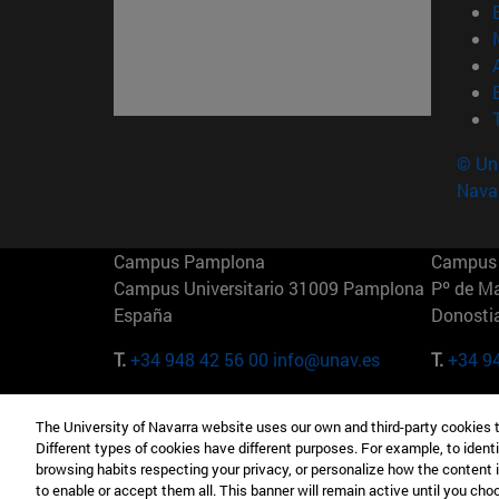
© Uni
Nava
Campus Pamplona
Campus 
Campus Universitario 31009 Pamplona
Pº de M
España
Donosti
T.
+34 948 42 56 00
info@unav.es
T.
+34 9
Campus Madrid (IESE)
Campus 
The University of Navarra website uses our own and third-party cookies 
Camino del Cerro Águila 3 28023
165 W 5
Different types of cookies have different purposes. For example, to identi
Madrid España
EE.UU
browsing habits respecting your privacy, or personalize how the content 
to enable or accept them all. This banner will remain active until you ch