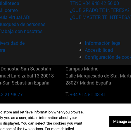
(abre en nueva ventana)
Biblioteca
TFNO +34 948 42 56 00
(abre en nueva ventana)
Mi correo
¿QUÉ GRADO TE INTERESA?
(abre en nueva ventana)
Aula virtual ADI
¿QUÉ MÁSTER TE INTERESA
(abre en nueva ventana)
Búsqueda de personas
(abre en nueva ventana)
Trabaja con nosotros
versidad de
Información legal
rra
Accesibilidad
Configuración de coo
Donostia-San Sebastián
Campus Madrid
anuel Lardizabal 13 20018
Calle Marquesado de Sta. Marta
a-San Sebastián España
28027 Madrid España
43 21 98 77
T.
+34 914 51 43 41
Nueva York (IESE)
Campus Munich (IESE)
to store and retrieve information when you browse.
7th St 10019-2201 Nueva York
Maria-Theresia-Straße 15 8167
fy you as a user, obtain information about your
Múnich Alemania
Manage c
is displayed. You can select the cookies you want
oose one of the two options. For more detailed