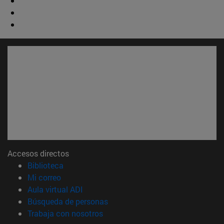
Accesos directos
(abre en nueva ventana)
Biblioteca
(abre en nueva ventana)
Mi correo
(abre en nueva ventana)
Aula virtual ADI
(abre en nueva ventana)
Búsqueda de personas
(abre en nueva ventana)
Trabaja con nosotros