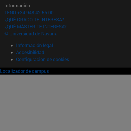
Información
TFNO +34 948 42 56 00
¿QUÉ GRADO TE INTERESA?
¿QUÉ MÁSTER TE INTERESA?
© Universidad de Navarra
Información legal
Accesibilidad
Configuración de cookies
Localizador de campus