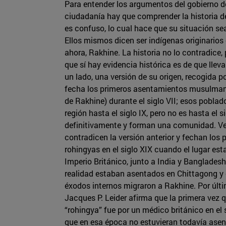
Para entender los argumentos del gobierno 
ciudadanía hay que comprender la historia de
es confuso, lo cual hace que su situación se
Ellos mismos dicen ser indígenas originarios
ahora, Rakhine. La historia no lo contradice,
que sí hay evidencia histórica es de que lleva
un lado, una versión de su origen, recogida p
fecha los primeros asentamientos musulman
de Rakhine) durante el siglo VII; esos poblad
región hasta el siglo IX, pero no es hasta el
definitivamente y forman una comunidad. Ver
contradicen la versión anterior y fechan los
rohingyas en el siglo XIX cuando el lugar est
Imperio Británico, junto a India y Bangladesh
realidad estaban asentados en Chittagong y c
éxodos internos migraron a Rakhine. Por últim
Jacques P. Leider afirma que la primera vez qu
“rohingya” fue por un médico británico en el s
que en esa época no estuvieran todavía asent