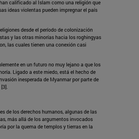
 han calificado al Islam como una religión que
s ideas violentas pueden impregnar el país
religiones desde el período de colonización
istas y las otras minorías hacia los roghingyas
on, las cuales tienen una conexión casi
lemente en un futuro no muy lejano a que los
ría. Ligado a este miedo, está el hecho de
 invasión inesperada de Myanmar por parte de
[3].
nes de los derechos humanos, algunas de las
gyas, más allá de los argumentos invocados
ía por la quema de templos y tierras en la