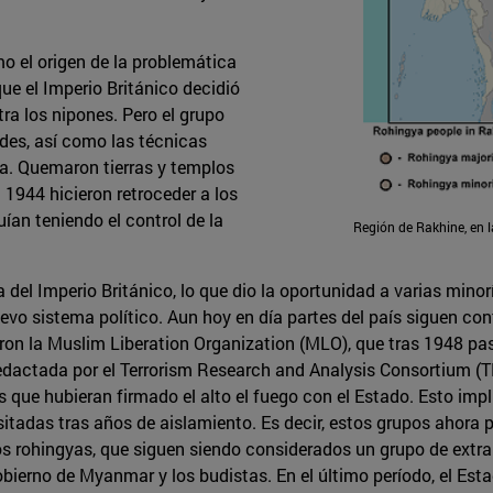
 el origen de la problemática
que el Imperio Británico decidió
ra los nipones. Pero el grupo
des, así como las técnicas
ra. Quemaron tierras y templos
 1944 hicieron retroceder a los
uían teniendo el control de la
Región de Rakhine, en 
del Imperio Británico, lo que dio la oportunidad a varias minor
vo sistema político. Aun hoy en día partes del país siguen con
on la Muslim Liberation Organization (MLO), que tras 1948 pa
 redactada por el Terrorism Research and Analysis Consortium (T
os que hubieran firmado el alto el fuego con el Estado. Esto imp
sitadas tras años de aislamiento. Es decir, estos grupos ahora 
 los rohingyas, que siguen siendo considerados un grupo de extra
Gobierno de Myanmar y los budistas. En el último período, el E