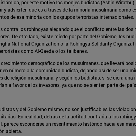
n islámica, por este motivo los monjes budistas (Ashin Wirathu)
y advierten que es a través de la minoría musulmana cómo esa
os de esa minoría con los grupos terroristas internacionales.
s contra los rohingyas alegando que el conflicto entre las dos 
iores. De otro lado, existe miedo por parte del Gobierno, los bud
gha National Organization o la Rohingya Solidarity Organizati
erroristas como Al-Qaeda o los talibanes.
 crecimiento demográfico de los musulmanes, que llevará posib
en número a la comunidad budista, dejando así de ser una mino
s de religión musulmana, y según los budistas, si se diera una
an a favor de los invasores, ya que no se sienten parte del país 
distas y del Gobierno mismo, no son justificables las violacio
tarias. En realidad, detrás de la actitud contraria a los rohin
, parece esconderse un resentimiento histórico hacia esa minor
ón abierta.