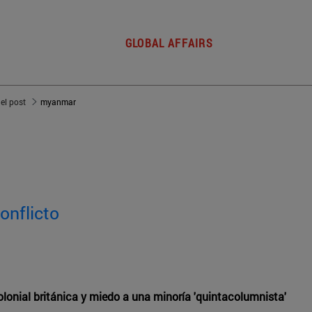
GLOBAL AFFAIRS
del post
myanmar
onflicto
olonial británica y miedo a una minoría 'quintacolumnista'