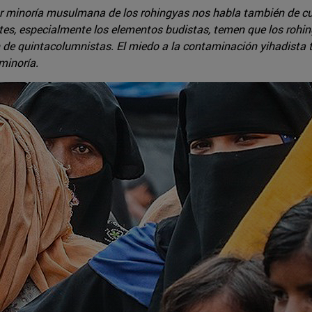
r minoría musulmana de los rohingyas nos habla también de cu
ntes, especialmente los elementos budistas, temen que los rohi
úen de quintacolumnistas. El miedo a la contaminación yihadist
minoría.