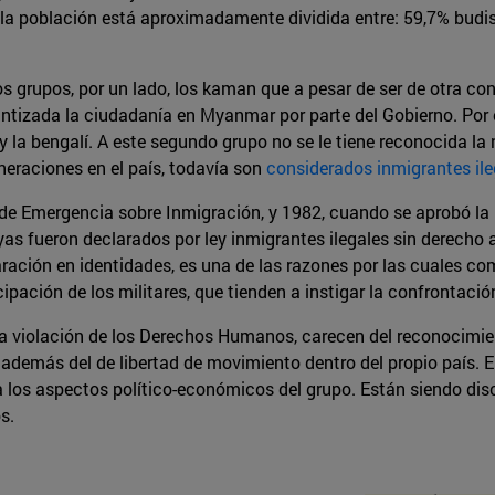
í la población está aproximadamente dividida entre: 59,7% budi
 grupos, por un lado, los kaman que a pesar de ser de otra c
ntizada la ciudadanía en Myanmar por parte del Gobierno. Por 
y la bengalí. A este segundo grupo no se le tiene reconocida la
neraciones en el país, todavía son
considerados inmigrantes il
 de Emergencia sobre Inmigración, y 1982, cuando se aprobó la 
gyas fueron declarados por ley inmigrantes ilegales sin derecho 
ración en identidades, es una de las razones por las cuales com
cipación de los militares, que tienden a instigar la confrontació
 una violación de los Derechos Humanos, carecen del reconocimi
, además del de libertad de movimiento dentro del propio país. 
 a los aspectos político-económicos del grupo. Están siendo di
s.