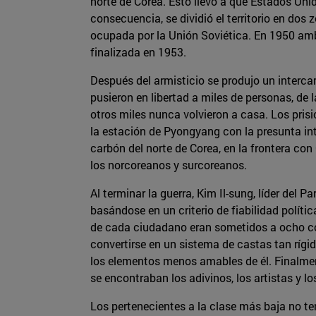
norte de Corea. Esto llevó a que Estados Uni
consecuencia, se dividió el territorio en dos
ocupada por la Unión Soviética. En 1950 amba
finalizada en 1953.
Después del armisticio se produjo un interca
pusieron en libertad a miles de personas, de
otros miles nunca volvieron a casa. Los pris
la estación de Pyongyang con la presunta inte
carbón del norte de Corea, en la frontera co
los norcoreanos y surcoreanos.
Al terminar la guerra, Kim Il-sung, líder del 
basándose en un criterio de fiabilidad polít
de cada ciudadano eran sometidos a ocho com
convertirse en un sistema de castas tan rígi
los elementos menos amables de él. Finalmente
se encontraban los adivinos, los artistas y los
Los pertenecientes a la clase más baja no ten