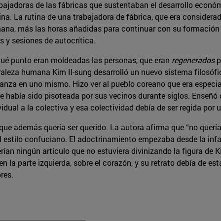
abajadoras de las fábricas que sustentaban el desarrollo económ
na. La rutina de una trabajadora de fábrica, que era considera
semana, más las horas añadidas para continuar con su formación
 y sesiones de autocrítica.
 qué punto eran moldeadas las personas, que eran
regenerados
p
uraleza humana Kim Il-sung desarrolló un nuevo sistema filosófi
anza en uno mismo. Hizo ver al pueblo coreano que era especial
había sido pisoteada por sus vecinos durante siglos. Enseñó q
dual a la colectiva y esa colectividad debía de ser regida por un
r, que además quería ser querido. La autora afirma que “no quer
l estilo confuciano. El adoctrinamiento empezaba desde la infa
an ningún artículo que no estuviera divinizando la figura de Ki
 en la parte izquierda, sobre el corazón, y su retrato debía de es
res.