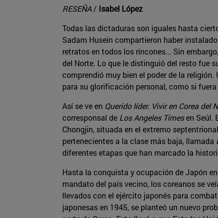
RESEÑA
/
Isabel López
Todas las dictaduras son iguales hasta cier
Sadam Husein compartieron haber instalado e
retratos en todos los rincones... Sin embargo,
del Norte. Lo que le distinguió del resto fue s
comprendió muy bien el poder de la religión. U
para su glorificación personal, como si fuera
Así se ve en
Querido líder. Vivir en Corea del 
corresponsal de
Los Angeles Times
en Seúl. 
Chongjin, situada en el extremo septentrional 
pertenecientes a la clase más baja, llamada
diferentes etapas que han marcado la histori
Hasta la conquista y ocupación de Japón en l
mandato del país vecino, los coreanos se veí
llevados con el ejército japonés para combatir
japonesas en 1945, se planteó un nuevo prob