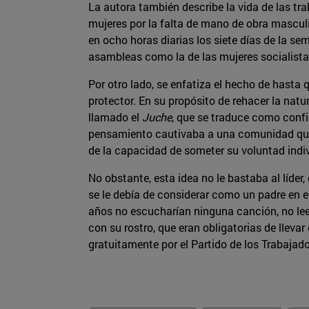
La autora también describe la vida de las tr
mujeres por la falta de mano de obra masculi
en ocho horas diarias los siete días de la 
asambleas como la de las mujeres socialistas
Por otro lado, se enfatiza el hecho de hasta
protector. En su propósito de rehacer la nat
llamado el
Juche
, que se traduce como confi
pensamiento cautivaba a una comunidad que 
de la capacidad de someter su voluntad indivi
No obstante, esta idea no le bastaba al líde
se le debía de considerar como un padre en e
años no escucharían ninguna canción, no leerí
con su rostro, que eran obligatorias de llevar
gratuitamente por el Partido de los Trabajado