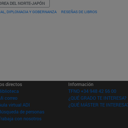
OREA DEL NORTE-JAPÓN
AL, DIPLOMACIA Y GOBERNANZA
RESEÑAS DE LIBROS
os directos
Información
(abre en nueva ventana)
Biblioteca
TFNO +34 948 42 56 00
(abre en nueva ventana)
Mi correo
¿QUÉ GRADO TE INTERESA?
(abre en nueva ventana)
Aula virtual ADI
¿QUÉ MÁSTER TE INTERESA
(abre en nueva ventana)
Búsqueda de personas
(abre en nueva ventana)
Trabaja con nosotros