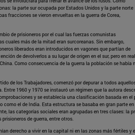
dos se involucrara para frenar el avance de los rusos. Como
 zonas: la parte sur ocupada por Estados Unidos y la parte norte
s fracciones se vieron envueltas en la guerra de Corea,
mbio de prisioneros por el cual las fuerzas comunistas
 las cuales más de la mitad eran surcoreanas. Sin embargo,
ioneros liberados eran introducidos en vagones que partían de
nción de devolverlos a su lugar de origen en el sur, pero en re
n China. Como consecuencia de la guerra la población se había m
Partido de los Trabajadores, comenzó por depurar a todos aquello
ica. Entre 1960 y 1970 se instauró un régimen que la autora des
probaciones y se establecía una clasificación basada en el p
do como el de India. Esta estructura se basaba en gran parte e
, las categorías sociales eran agrupadas en tres clases: la prin
 prisioneros de guerra, entre otros.
ían derecho a vivir en la capital ni en las zonas más fértiles 