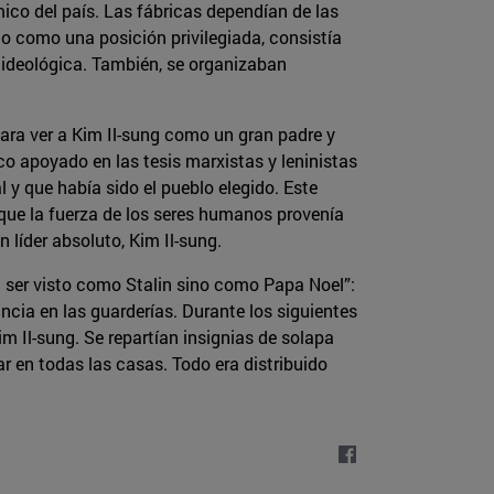
ico del país. Las fábricas dependían de las
do como una posición privilegiada, consistía
 ideológica. También, se organizaban
ara ver a Kim Il-sung como un gran padre y
co apoyado en las tesis marxistas y leninistas
 y que había sido el pueblo elegido. Este
ue la fuerza de los seres humanos provenía
 líder absoluto, Kim Il-sung.
ía ser visto como Stalin sino como Papa Noel”:
ncia en las guarderías. Durante los siguientes
m Il-sung. Se repartían insignias de solapa
tar en todas las casas. Todo era distribuido