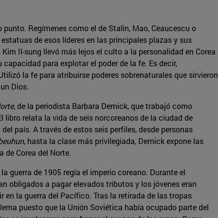
to punto. Regímenes como el de Stalin, Mao, Ceaucescu o
statuas de esos líderes en las principales plazas y sus
 Kim Il-sung llevó más lejos el culto a la personalidad en Corea
u capacidad para explotar el poder de la fe. Es decir,
tilizó la fe para atribuirse poderes sobrenaturales que sirvieron
 un Dios.
Norte
, de la periodista Barbara Demick, que trabajó como
El libro relata la vida de seis norcoreanos de la ciudad de
del país. A través de estos seis perfiles, desde personas
beuhun
, hasta la clase más privilegiada, Demick expone las
a de Corea del Norte.
a guerra de 1905 regía el imperio coreano. Durante el
an obligados a pagar elevados tributos y los jóvenes eran
 en la guerra del Pacífico. Tras la retirada de las tropas
lema puesto que la Unión Soviética había ocupado parte del