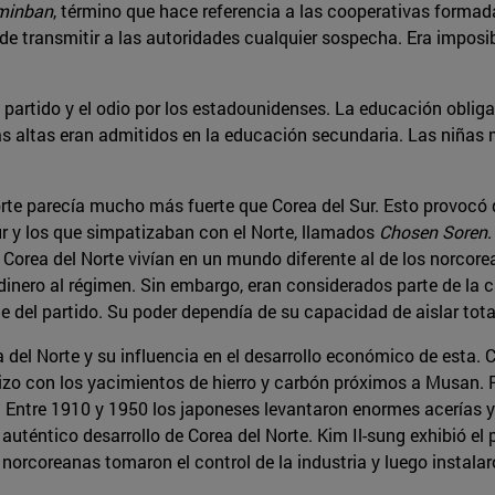
minban
, término que hace referencia a las cooperativas formad
de transmitir a las autoridades cualquier sospecha. Era imposib
l partido y el odio por los estadounidenses. La educación obligat
ás altas eran admitidos en la educación secundaria. Las niñas 
orte parecía mucho más fuerte que Corea del Sur. Esto provocó 
r y los que simpatizaban con el Norte, llamados
Chosen Soren
orea del Norte vivían en un mundo diferente al de los norcorea
dinero al régimen. Sin embargo, eran considerados parte de la c
e del partido. Su poder dependía de su capacidad de aislar tot
a del Norte y su influencia en el desarrollo económico de esta.
zo con los yacimientos de hierro y carbón próximos a Musan. Pa
 Entre 1910 y 1950 los japoneses levantaron enormes acerías y
uténtico desarrollo de Corea del Norte. Kim Il-sung exhibió el 
norcoreanas tomaron el control de la industria y luego instala