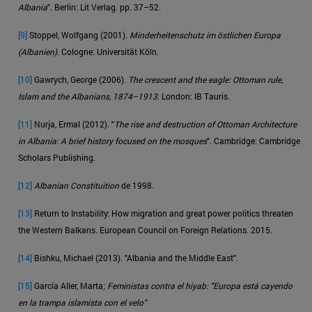
Albania
". Berlin: Lit Verlag. pp. 37–52.
[9]
Stoppel, Wolfgang (2001).
Minderheitenschutz im östlichen Europa
(Albanien)
. Cologne: Universität Köln.
[10]
Gawrych, George (2006).
The crescent and the eagle: Ottoman rule,
Islam and the Albanians, 1874–1913
. London: IB Tauris.
[11]
Nurja, Ermal (2012). "
The rise and destruction of Ottoman Architecture
in Albania: A brief history focused on the mosques
". Cambridge: Cambridge
Scholars Publishing.
[12]
Albanian Constituition
de 1998.
[13]
Return to Instability: How migration and great power politics threaten
the Western Balkans. European Council on Foreign Relations. 2015.
[14]
Bishku, Michael (2013). "Albania and the Middle East".
[15]
García Aller, Marta;
Feministas contra el hiyab: "Europa está cayendo
en la trampa islamista con el velo”