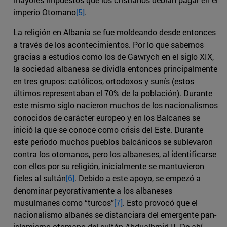
imperio Otomano
[5]
.
La religión en Albania se fue moldeando desde entonces
a través de los acontecimientos. Por lo que sabemos
gracias a estudios como los de Gawrych en el siglo XIX,
la sociedad albanesa se dividía entonces principalmente
en tres grupos: católicos, ortodoxos y sunís (estos
últimos representaban el 70% de la población). Durante
este mismo siglo nacieron muchos de los nacionalismos
conocidos de carácter europeo y en los Balcanes se
inició la que se conoce como crisis del Este. Durante
este periodo muchos pueblos balcánicos se sublevaron
contra los otomanos, pero los albaneses, al identificarse
con ellos por su religión, inicialmente se mantuvieron
fieles al sultán
[6]
. Debido a este apoyo, se empezó a
denominar peyorativamente a los albaneses
musulmanes como “turcos”
[7]
. Esto provocó que el
nacionalismo albanés se distanciara del emergente pan-
islamismo otomano del sultán Abdualhmid II. De ahí