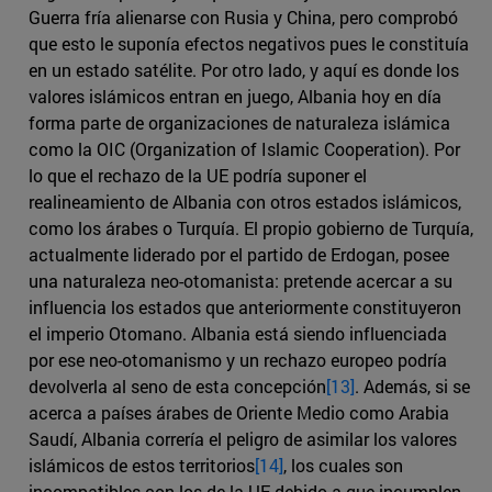
Guerra fría alienarse con Rusia y China, pero comprobó
que esto le suponía efectos negativos pues le constituía
en un estado satélite. Por otro lado, y aquí es donde los
valores islámicos entran en juego, Albania hoy en día
forma parte de organizaciones de naturaleza islámica
como la OIC (Organization of Islamic Cooperation). Por
lo que el rechazo de la UE podría suponer el
realineamiento de Albania con otros estados islámicos,
como los árabes o Turquía. El propio gobierno de Turquía,
actualmente liderado por el partido de Erdogan, posee
una naturaleza neo-otomanista: pretende acercar a su
influencia los estados que anteriormente constituyeron
el imperio Otomano. Albania está siendo influenciada
por ese neo-otomanismo y un rechazo europeo podría
devolverla al seno de esta concepción
[13]
. Además, si se
acerca a países árabes de Oriente Medio como Arabia
Saudí, Albania correría el peligro de asimilar los valores
islámicos de estos territorios
[14]
, los cuales son
incompatibles con los de la UE debido a que incumplen