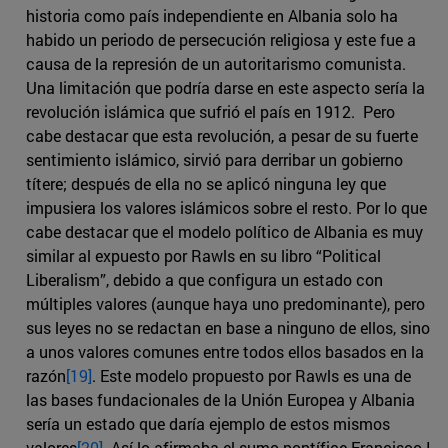
historia como país independiente en Albania solo ha
habido un periodo de persecución religiosa y este fue a
causa de la represión de un autoritarismo comunista.
Una limitación que podría darse en este aspecto sería la
revolución islámica que sufrió el país en 1912. Pero
cabe destacar que esta revolución, a pesar de su fuerte
sentimiento islámico, sirvió para derribar un gobierno
títere; después de ella no se aplicó ninguna ley que
impusiera los valores islámicos sobre el resto. Por lo que
cabe destacar que el modelo político de Albania es muy
similar al expuesto por Rawls en su libro “Political
Liberalism”, debido a que configura un estado con
múltiples valores (aunque haya uno predominante), pero
sus leyes no se redactan en base a ninguno de ellos, sino
a unos valores comunes entre todos ellos basados en la
razón
[19]
. Este modelo propuesto por Rawls es una de
las bases fundacionales de la Unión Europea y Albania
sería un estado que daría ejemplo de estos mismos
valores
[20]
. Así lo afirmaba el sumo pontífice Francisco I