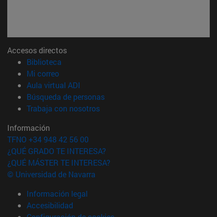
Accesos directos
(abre en nueva ventana)
Biblioteca
(abre en nueva ventana)
Mi correo
(abre en nueva ventana)
Aula virtual ADI
(abre en nueva ventana)
Búsqueda de personas
(abre en nueva ventana)
Trabaja con nosotros
Información
TFNO +34 948 42 56 00
¿QUÉ GRADO TE INTERESA?
¿QUÉ MÁSTER TE INTERESA?
© Universidad de Navarra
Información legal
Accesibilidad
Configuración de cookies