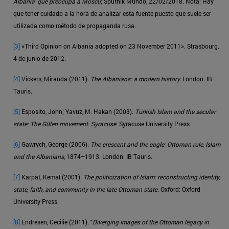
Albania' que preocupa a Moscú
; Sputnik Mundo, 22/02/2018. Nota: Hay
que tener cuidado a la hora de analizar esta fuente puesto que suele ser
utilizada como método de propaganda rusa.
[3]
«Third Opinion on Albania adopted on 23 November 2011». Strasbourg.
4 de junio de 2012.
[4]
Vickers, Miranda (2011).
The Albanians: a modern history.
London: IB
Tauris.
[5]
Esposito, John; Yavuz, M. Hakan (2003).
Turkish Islam and the secular
state: The Gülen movement. Syracuse
: Syracuse University Press
[6]
Gawrych, George (2006).
The crescent and the eagle: Ottoman rule, Islam
and the Albanians
, 1874–1913. London: IB Tauris.
[7]
Karpat, Kemal (2001).
The politicization of Islam: reconstructing identity,
state, faith, and community in the late Ottoman state
. Oxford: Oxford
University Press.
[8]
Endresen, Cecilie (2011). "
Diverging images of the Ottoman legacy in