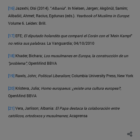
[16]
Jazexhi, Olsi (2014). "
Albania
". In Nielsen, Jørgen; Akgönül, Samim;
Alibašić, Ahmet; Racius, Egdunas (eds.).
Yearbook of Muslims in Europe
:
Volume 6. Leiden: Brill.
[17]
EFE;
El diputado holandés que comparó el Corán con el 'Mein Kampf'
no retira sus palabras
. La Vanguardia; 04/10/2010
[18]
Khader, Bichara;
Los musulmanes en Europa, la construcción de un
“problema”
; OpenMind BBVA
[19]
Rawls, John;
Political Liberalism
; Columbia University Press, New York
[20]
Kristeva, Julia;
Homo europaeus: ¿existe una cultura europea?
;
OpenMind BBVA
[21]
Vera, Jarlison; Albania:
El Papa destaca la colaboración entre
católicos, ortodoxos y musulmanes
; Acaprensa