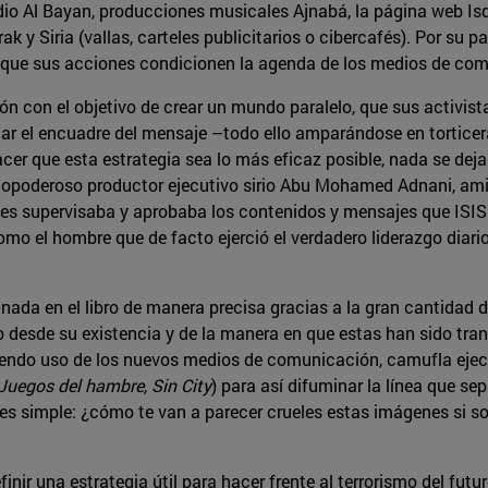
dio Al Bayan, producciones musicales Ajnabá, la página web Is
rak y Siria (vallas, carteles publicitarios o cibercafés). Por su
ue que sus acciones condicionen la agenda de los medios de com
ón con el objetivo de crear un mundo paralelo, que sus activist
r el encuadre del mensaje –todo ello amparándose en torticera
acer que esta estrategia sea lo más eficaz posible, nada se dej
todopoderoso productor ejecutivo sirio Abu Mohamed Adnani, amig
 les supervisaba y aprobaba los contenidos y mensajes que ISIS 
o el hombre que de facto ejerció el verdadero liderazgo diario 
ada en el libro de manera precisa gracias a la gran cantidad 
desde su existencia y de la manera en que estas han sido tran
haciendo uso de los nuevos medios de comunicación, camufla eje
Juegos del hambre, Sin City
) para así difuminar la línea que sep
 es simple: ¿cómo te van a parecer crueles estas imágenes si s
inir una estrategia útil para hacer frente al terrorismo del futu