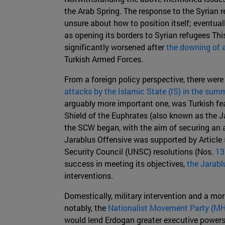
the Arab Spring. The response to the Syrian 
unsure about how to position itself; eventually
as opening its borders to Syrian refugees This
significantly worsened after
the downing of a
Turkish Armed Forces.
From a foreign policy perspective, there were 
attacks by the Islamic State (IS) in the sum
arguably more important one, was Turkish fears
Shield of the Euphrates (also known as the Jar
the SCW began, with the aim of securing an ar
Jarablus Offensive was supported by Article 5
Security Council (UNSC) resolutions (Nos.
13
success in meeting its objectives,
the Jarabl
interventions.
Domestically, military intervention and a mo
notably, the
Nationalist Movement Party (M
would lend Erdogan greater executive powers