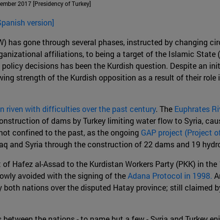
vember 2017 [Presidency of Turkey]
Spanish version]
SCW) has gone through several phases, instructed by changing c
nizational affiliations, to being a target of the Islamic State 
policy decisions has been the Kurdish question. Despite an init
ng strength of the Kurdish opposition as a result of their role i
riven with difficulties over the past century
. The
Euphrates Riv
nstruction of dams by Turkey limiting water flow to Syria, caus
not confined to the past, as the ongoing
GAP project (Project o
raq and Syria through the construction of 22 dams and 19 hydr
 of Hafez al-Assad to the Kurdistan Workers Party (PKK) in the 
rowly avoided with the signing of the
Adana Protocol in 1998.
An
by both nations over the disputed Hatay province; still claimed 
etween the nations - to name but a few - Syria and Turkey enjo