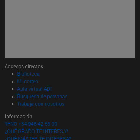
Accesos directos
(abre en nueva ventana)
Biblioteca
(abre en nueva ventana)
Mi correo
(abre en nueva ventana)
Aula virtual ADI
(abre en nueva ventana)
Búsqueda de personas
(abre en nueva ventana)
Trabaja con nosotros
Información
TFNO +34 948 42 56 00
¿QUÉ GRADO TE INTERESA?
¿QUÉ MÁSTER TE INTERESA?