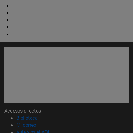
Accesos directos
(abre en nueva ventana)
Biblioteca
(abre en nueva ventana)
Mi correo
(abre en nueva ventana)
Aula virtual ADI