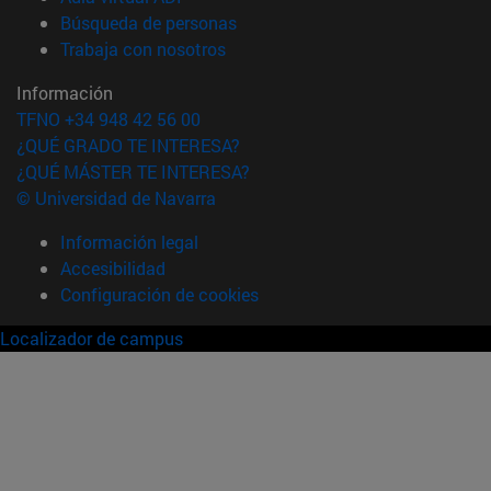
(abre en nueva ventana)
Búsqueda de personas
(abre en nueva ventana)
Trabaja con nosotros
Información
TFNO +34 948 42 56 00
¿QUÉ GRADO TE INTERESA?
¿QUÉ MÁSTER TE INTERESA?
© Universidad de Navarra
Información legal
Accesibilidad
Configuración de cookies
Localizador de campus