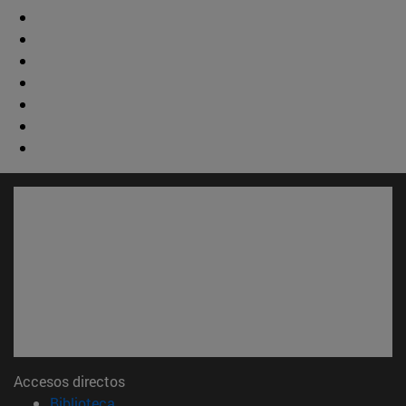
Accesos directos
(abre en nueva ventana)
Biblioteca