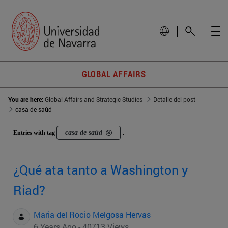
GLOBAL AFFAIRS
You are here:
Global Affairs and Strategic Studies
Detalle del post
casa de saúd
casa de saúd
Entries with tag
.
¿Qué ata tanto a Washington y
Riad?
Maria del Rocio Melgosa Hervas
6 Years Ago - 40713 Views