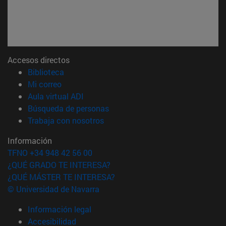
Accesos directos
(abre en nueva ventana)
Biblioteca
(abre en nueva ventana)
Mi correo
(abre en nueva ventana)
Aula virtual ADI
(abre en nueva ventana)
Búsqueda de personas
(abre en nueva ventana)
Trabaja con nosotros
Información
TFNO +34 948 42 56 00
¿QUÉ GRADO TE INTERESA?
¿QUÉ MÁSTER TE INTERESA?
© Universidad de Navarra
Información legal
Accesibilidad