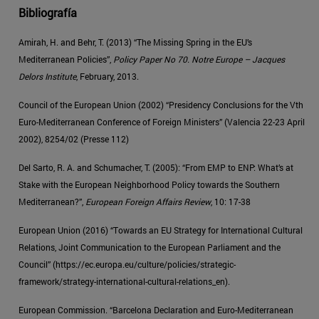
Bibliografía
Amirah, H. and Behr, T. (2013) “The Missing Spring in the EU’s
Mediterranean Policies”,
Policy Paper No 70. Notre Europe
– Jacques
Delors Institute
, February, 2013.
Council of the European Union (2002) “Presidency Conclusions for the Vth
Euro-Mediterranean Conference of Foreign Ministers” (Valencia 22-23 April
2002), 8254/02 (Presse 112)
Del Sarto, R. A. and Schumacher, T. (2005): “From EMP to ENP: What’s at
Stake with the European Neighborhood Policy towards the Southern
Mediterranean?”,
European Foreign Affairs Review
, 10: 17-38
European Union (2016) “Towards an EU Strategy for International Cultural
Relations, Joint Communication to the European Parliament and the
Council” (https://ec.europa.eu/cul­ture/policies/strategic-
framework/strategy-international-cultural-relations_en).
European Commission. “Barcelona Declaration and Euro-Mediterranean