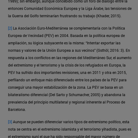
1989); sin embargo, aunque concebido como un foro de diálogo entre la
entonces Comunidad Económica Europea y la Liga Árabe, las tensiones de
la Guerra del Golfo terminarían frustrando su trabajo (Khader, 2015).
[2]
La Asociación Euro-Mediterránea se complementaría con la Política
Europea de Vecindad (PEV) en 2004. Basada en la política europea de
ampliación, su lógica subyacente es la misma: “Intentar exportar las
normas y valores de la Unión Europea a sus vecinos” (Gsthöl, 2016: 3). En
respuesta a los conflictos en las regiones del Mediterráneo Sur, el aumento
del extremismo y el terrorismo y la crisis de los refugiados en Europa, la
PEV ha sufrido dos importantes revisiones, una en 2011 y otra en 2015,
perfilando un enfoque más diferenciado entre los países de la PEV para
conseguir una mayor estabilización de la zona. La PEV se basa en un
bilateralismo diferencial (Del Sarto y Schumacher, 2005) y abandona la
prevalencia del principio multilateral y regional inherente al Proceso de
Barcelona.
[3]
Aunque se pueden diferenciar varios tipos de extremismo político, esta
nota se centra en el extremismo islamista y el terrorismo yihadista, pues es
el extremismo suní el que ha sido responsable del mayor número de