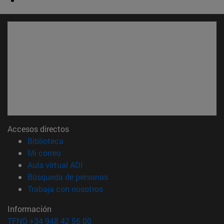
Accesos directos
(abre en nueva ventana)
Biblioteca
(abre en nueva ventana)
Mi correo
(abre en nueva ventana)
Aula virtual ADI
(abre en nueva ventana)
Búsqueda de personas
(abre en nueva ventana)
Trabaja con nosotros
Información
TFNO +34 948 42 56 00