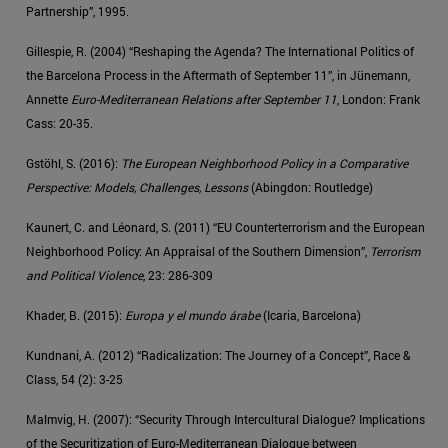
Partnership”, 1995.
Gillespie, R. (2004) “Reshaping the Agenda? The International Politics of
the Barcelona Process in the Aftermath of September 11”, in Jünemann,
Annette
Euro-Mediterranean Relations after September 11
, London: Frank
Cass: 20-35.
Gstöhl, S. (2016):
The European Neighborhood Policy in a Comparative
Perspective: Models, Challenges, Lessons
(Abingdon: Routledge)
Kaunert, C. and Léonard, S. (2011) “EU Counterterrorism and the European
Neighborhood Policy: An Appraisal of the Southern Dimension”,
Terrorism
and Political Violence
, 23: 286-309
Khader, B. (2015):
Europa y el mundo árabe
(Icaria, Barcelona)
Kundnani, A. (2012) “Radicalization: The Journey of a Concept”, Race &
Class, 54 (2): 3-25
Malmvig, H. (2007): “Security Through Intercultural Dialogue? Implications
of the Securitization of Euro-Mediterranean Dialogue between