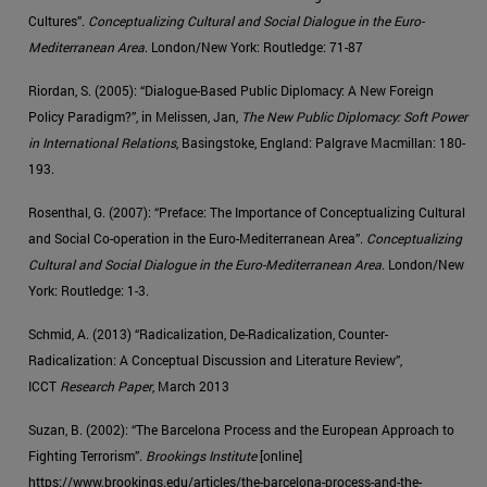
Cultures”.
Conceptualizing Cultural and Social Dialogue in the Euro-
Mediterranean Area
. London/New York: Routledge: 71-87
Riordan, S. (2005): “Dialogue-Based Public Diplomacy: A New Foreign
Policy Paradigm?”, in Melissen, Jan,
The New Public Diplomacy: Soft Power
in International Relations
, Basingstoke, England: Palgrave Macmillan: 180-
193.
Rosenthal, G. (2007): “Preface: The Importance of Conceptualizing Cultural
and Social Co-operation in the Euro-Mediterranean Area”.
Conceptualizing
Cultural and Social Dialogue in the Euro-Mediterranean Area
. London/New
York: Routledge: 1-3.
Schmid, A. (2013) “Radicalization, De-Radicalization, Counter-
Radicalization: A Conceptual Discussion and Literature Review”,
ICCT
Research Paper
, March 2013
Suzan, B. (2002): “The Barcelona Process and the European Approach to
Fighting Terrorism”.
Brookings Institute
[online]
https://www.brookings.edu/articles/the-barcelona-process-and-the-