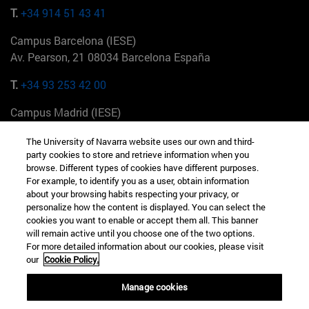
T.
+34 914 51 43 41
Campus Barcelona (IESE)
Av. Pearson, 21 08034 Barcelona España
T.
+34 93 253 42 00
Campus Madrid (IESE)
Camino del Cerro Águila 3 28023 Madrid España
The University of Navarra website uses our own and third-
party cookies to store and retrieve information when you
T.
+34 912 11 30 00
browse. Different types of cookies have different purposes.
For example, to identify you as a user, obtain information
Campus Nueva York (IESE)
about your browsing habits respecting your privacy, or
165 W 57th St 10019-2201 Nueva York EE.UU
personalize how the content is displayed. You can select the
cookies you want to enable or accept them all. This banner
T.
+1 646 346 8850
will remain active until you choose one of the two options.
For more detailed information about our cookies, please visit
Campus Munich (IESE)
our
Cookie Policy.
Maria-Theresia-Straße 15 81675 Múnich Alemania
Manage cookies
T.
+49 89 24209790