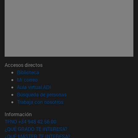
Accesos directos
(abre en nueva ventana)
Biblioteca
(abre en nueva ventana)
Mi correo
(abre en nueva ventana)
Aula virtual ADI
(abre en nueva ventana)
Búsqueda de personas
(abre en nueva ventana)
Trabaja con nosotros
Información
TFNO +34 948 42 56 00
¿QUÉ GRADO TE INTERESA?
¿QUÉ MÁSTER TE INTERESA?