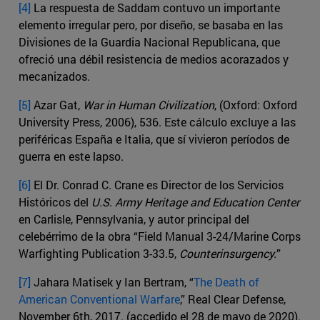
[4]
La respuesta de Saddam contuvo un importante
elemento irregular pero, por diseño, se basaba en las
Divisiones de la Guardia Nacional Republicana, que
ofreció una débil resistencia de medios acorazados y
mecanizados.
[5]
Azar Gat,
War in Human Civilization
, (Oxford: Oxford
University Press, 2006), 536. Este cálculo excluye a las
periféricas España e Italia, que sí vivieron períodos de
guerra en este lapso.
[6]
El Dr. Conrad C. Crane es Director de los Servicios
Históricos del
U.S. Army Heritage and Education Center
en Carlisle, Pennsylvania, y autor principal del
celebérrimo de la obra “Field Manual 3-24/Marine Corps
Warfighting Publication 3-33.5,
Counterinsurgency.
”
[7]
Jahara Matisek y Ian Bertram, “
The Death of
American Conventional Warfare
,” Real Clear Defense,
November 6th, 2017. (accedido el 28 de mayo de 2020).