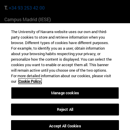
T.
+34 93 253 42 00
Campus Madrid (IESE)
Camino del Cerro Águila 3 28023 Madrid España
The University of Navarra website uses our own and third-
party cookies to store and retrieve information when you
T.
+34 912 11 30 00
browse. Different types of cookies have different purposes.
For example, to identify you as a user, obtain information
Campus Nueva York (IESE)
about your browsing habits respecting your privacy, or
165 W 57th St 10019-2201 Nueva York EE.UU
personalize how the content is displayed. You can select the
cookies you want to enable or accept them all. This banner
T.
+1 646 346 8850
will remain active until you choose one of the two options.
For more detailed information about our cookies, please visit
Campus Munich (IESE)
our
Cookie Policy.
Maria-Theresia-Straße 15 81675 Múnich Alemania
Manage cookies
T.
+49 89 24209790
Reject All
Campus Sao Paulo (IESE)
Rua Martiniano de Carvalho, 573 01321001 Bela Vista Brasil
Accept All Cookies
T.
+55 11 3177-8300