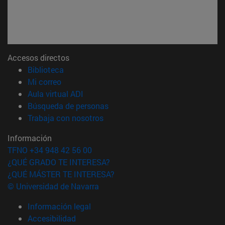
Accesos directos
(abre en nueva ventana)
Biblioteca
(abre en nueva ventana)
Mi correo
(abre en nueva ventana)
Aula virtual ADI
(abre en nueva ventana)
Búsqueda de personas
(abre en nueva ventana)
Trabaja con nosotros
Información
TFNO +34 948 42 56 00
¿QUÉ GRADO TE INTERESA?
¿QUÉ MÁSTER TE INTERESA?
© Universidad de Navarra
Información legal
Accesibilidad