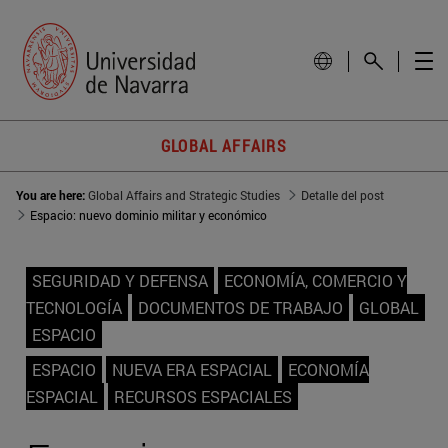
GLOBAL AFFAIRS
You are here:
Global Affairs and Strategic Studies
Detalle del post
Espacio: nuevo dominio militar y económico
SEGURIDAD Y DEFENSA
ECONOMÍA, COMERCIO Y
TECNOLOGÍA
DOCUMENTOS DE TRABAJO
GLOBAL
ESPACIO
ESPACIO
NUEVA ERA ESPACIAL
ECONOMÍA
ESPACIAL
RECURSOS ESPACIALES