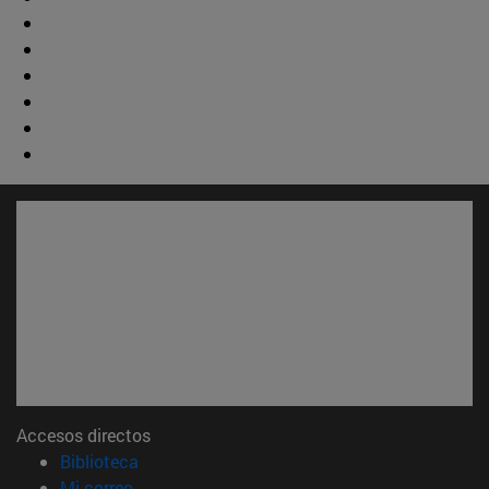
Accesos directos
(abre en nueva ventana)
Biblioteca
(abre en nueva ventana)
Mi correo