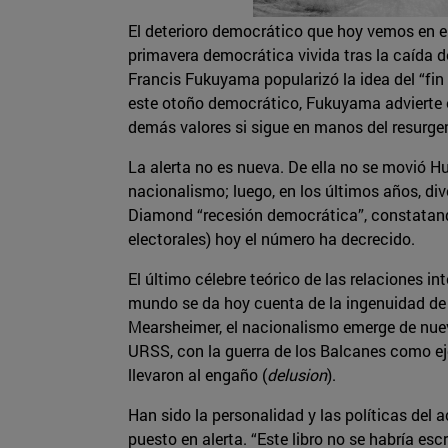
El deterioro democrático que hoy vemos en el
primavera democrática vivida tras la caída 
Francis Fukuyama popularizó la idea del “fin
este otoño democrático, Fukuyama advierte en
demás valores si sigue en manos del resurge
La alerta no es nueva. De ella no se movió H
nacionalismo; luego, en los últimos años, di
Diamond “recesión democrática”, constatando
electorales) hoy el número ha decrecido.
El último célebre teórico de las relaciones i
mundo se da hoy cuenta de la ingenuidad de pe
Mearsheimer, el nacionalismo emerge de nuev
URSS, con la guerra de los Balcanes como ej
llevaron al engaño (
delusion
).
Han sido la personalidad y las políticas del
puesto en alerta. “Este libro no se habría esc