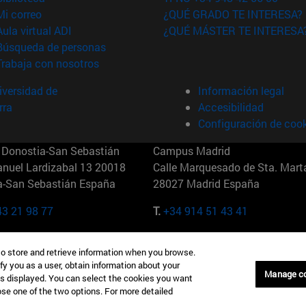
(abre en nueva ventana)
Mi correo
¿QUÉ GRADO TE INTERESA?
(abre en nueva ventana)
Aula virtual ADI
¿QUÉ MÁSTER TE INTERESA
(abre en nueva ventana)
Búsqueda de personas
(abre en nueva ventana)
Trabaja con nosotros
versidad de
Información legal
rra
Accesibilidad
Configuración de coo
Donostia-San Sebastián
Campus Madrid
anuel Lardizabal 13 20018
Calle Marquesado de Sta. Marta
a-San Sebastián España
28027 Madrid España
43 21 98 77
T.
+34 914 51 43 41
Nueva York (IESE)
Campus Munich (IESE)
to store and retrieve information when you browse.
7th St 10019-2201 Nueva York
Maria-Theresia-Straße 15 8167
fy you as a user, obtain information about your
Múnich Alemania
Manage c
is displayed. You can select the cookies you want
oose one of the two options. For more detailed
6 346 8850
T.
+49 89 24209790