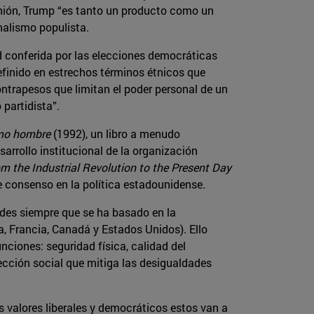
inión, Trump “es tanto un producto como un
nalismo populista.
ad conferida por las elecciones democráticas
efinido en estrechos términos étnicos que
ontrapesos que limitan el poder personal de un
partidista”.
timo hombre
(1992), un libro a menudo
arrollo institucional de la organización
rom the Industrial Revolution to the Present Day
 de consenso en la política estadounidense.
ades siempre que se ha basado en la
a, Francia, Canadá y Estados Unidos). Ello
unciones: seguridad física, calidad del
cción social que mitiga las desigualdades
s valores liberales y democráticos estos van a