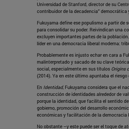
Universidad de Stanford, director de su Cen
contribuidor de la decadencia” democrática
Fukuyama define ese populismo a partir de su
para consolidar su poder. Reivindican una c
excluyen importantes partes de la población.
líder en una democracia liberal moderna: tri
Probablemente es injusto echar en cara a 
malinterpretado y sacado de su clave teórica
social, especialmente en sus títulos
Origins o
(2014). Ya en este último apuntaba el riesgo d
En
Identidad
, Fukuyama considera que el nac
construcción de identidades alrededor de valo
porque la identidad, que facilita el sentido d
gobierno, promoción del desarrollo económic
económicas y facilitación de la democracia 
No obstante –y este puede ser el toque de at