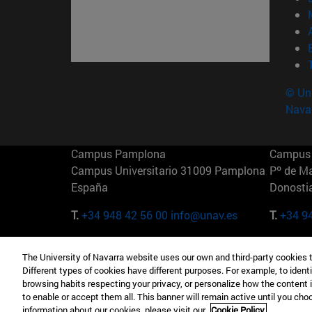
© Uni
Nava
Campus Pamplona
Campus 
Campus Universitario 31009 Pamplona
Pº de M
España
Donosti
T.
+34 948 42 56 00
info@unav.es
T.
+34 9
Campus Madrid (IESE)
Campus 
The University of Navarra website uses our own and third-party cookies 
Camino del Cerro Águila 3 28023
165 W 5
Different types of cookies have different purposes. For example, to identi
Madrid España
EE.UU
browsing habits respecting your privacy, or personalize how the content 
to enable or accept them all. This banner will remain active until you ch
T.
+34 912 11 30 00
T.
+1 64
information about our cookies, please visit our
Cookie Policy.