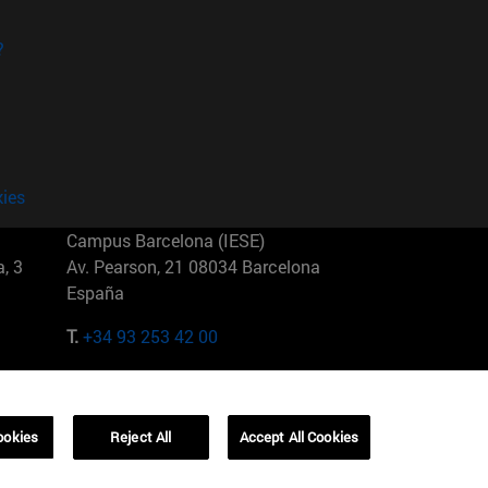
?
kies
Campus Barcelona (IESE)
, 3
Av. Pearson, 21 08034 Barcelona
España
T.
+34 93 253 42 00
Campus Sao Paulo (IESE)
5
Rua Martiniano de Carvalho, 573
01321001 Bela Vista Brasil
ookies
Reject All
Accept All Cookies
T.
+55 11 3177-8300