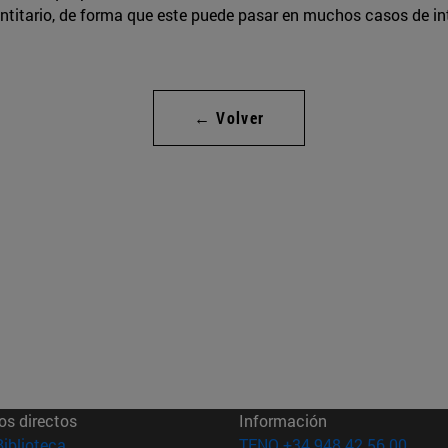
itario, de forma que este puede pasar en muchos casos de int
← Volver
os directos
Información
(abre en nueva ventana)
Biblioteca
TFNO +34 948 42 56 00