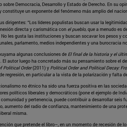
tro sobre Democracia, Desarrollo y Estado de Derecho. En su op
 y constituye un exponente del fenómeno más amplio del nacio
s dirigentes: “Los líderes populistas buscan usar la legitimid
onexión directa y carismática con
el pueblo
, que a menudo es d
 No les gusta las instituciones y buscan socavar los pesos y c
bunales, parlamento, medios independientes y una burocracia no 
Fukuyama algunas conclusiones de
El final de la historia y el úl
. El autor luego ha concretado más su pensamiento sobre el des
f Political Order
(2011) y
Political Order and Political Decay: F
e regresión, en particular a la vista de la polarización y falta
ionalismo no étnico ha sido una fuerza positiva en las socied
res políticos liberales y democráticos (pone el ejemplo de Indi
e comunidad y pertenencia, puede contribuir a desarrollar seis f
o, aumento del radio de confianza, mantenimiento de una prote
liberal misma.
ención que pretende el libro–, en un momento de recesión de lo