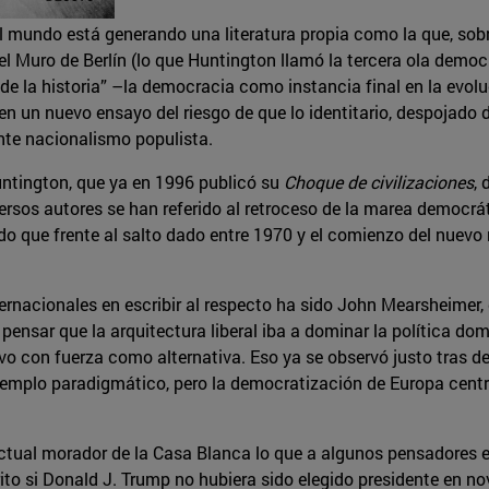
 mundo está generando una literatura propia como la que, sobr
del Muro de Berlín (lo que Huntington llamó la tercera ola dem
 de la historia” –la democracia como instancia final en la evol
 un nuevo ensayo del riesgo de que lo identitario, despojado de
nte nacionalismo populista.
untington, que ya en 1996 publicó su
Choque de civilizaciones
,
versos autores se han referido al retroceso de la marea democrá
 que frente al salto dado entre 1970 y el comienzo del nuevo
nternacionales en escribir al respecto ha sido John Mearsheimer,
nsar que la arquitectura liberal iba a dominar la política domé
o con fuerza como alternativa. Eso ya se observó justo tras de
emplo paradigmático, pero la democratización de Europa central
 actual morador de la Casa Blanca lo que a algunos pensadores
rito si Donald J. Trump no hubiera sido elegido presidente en no