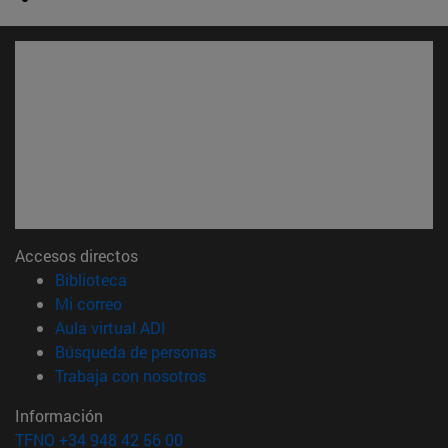
Accesos directos
(abre en nueva ventana)
Biblioteca
(abre en nueva ventana)
Mi correo
(abre en nueva ventana)
Aula virtual ADI
(abre en nueva ventana)
Búsqueda de personas
(abre en nueva ventana)
Trabaja con nosotros
Información
TFNO +34 948 42 56 00