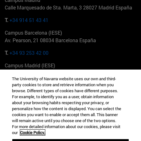
Calle Marquesado de Sta. Marta, 3 28027 Madrid España
T.
+34 914 51 43 41
Campus Barcelona (IESE)
Av. Pearson, 21 08034 Barcelona España
T.
+34 93 253 42 00
Campus Madrid (IESE)
Camino del Cerro Águila 3 28023 Madrid España
The University of Navarra website uses our own and third-
party cookies to store and retrieve information when you
T.
+34 912 11 30 00
browse. Different types of cookies have different purposes.
For example, to identify you as a user, obtain information
Campus Nueva York (IESE)
about your browsing habits respecting your privacy, or
165 W 57th St 10019-2201 Nueva York EE.UU
personalize how the content is displayed. You can select the
cookies you want to enable or accept them all. This banner
T.
+1 646 346 8850
will remain active until you choose one of the two options.
For more detailed information about our cookies, please visit
Campus Munich (IESE)
our
Cookie Policy.
Maria-Theresia-Straße 15 81675 Múnich Alemania