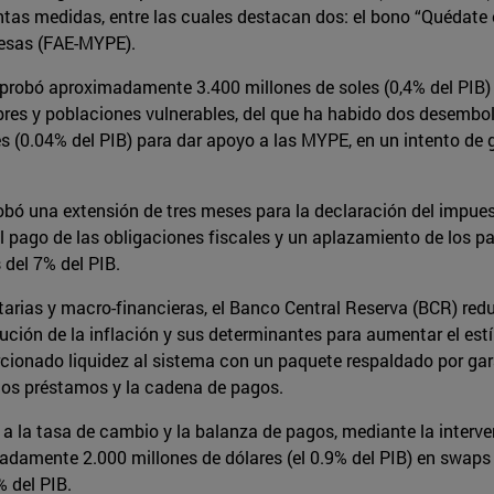
as medidas, entre las cuales destacan dos: el bono “Quédate 
resas (FAE-MYPE).
aprobó aproximadamente 3.400 millones de soles (0,4% del PIB) 
obres y poblaciones vulnerables, del que ha habido dos desembol
 (0.04% del PIB) para dar apoyo a las MYPE, en un intento de ga
robó una extensión de tres meses para la declaración del impues
el pago de las obligaciones fiscales y un aplazamiento de los p
del 7% del PIB.
arias y macro-financieras, el Banco Central Reserva (BCR) redu
lución de la inflación y sus determinantes para aumentar el es
porcionado liquidez al sistema con un paquete respaldado por g
 los préstamos y la cadena de pagos.
 la tasa de cambio y la balanza de pagos, mediante la interve
damente 2.000 millones de dólares (el 0.9% del PIB) en swaps 
% del PIB.