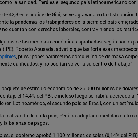
como la sanidad. Perú es el segundo país latinoamericano con 
 de 42,8 en el índice de Gini, se ve agravada en la distribución te
nte la pandemia los trabajadores de la sierra del país emigrado
y no cuentan con derechos laborales, contraviniendo las restric
 algunas de las medidas económicas aprobadas, según han exp
a (IPE), Roberto Abusada, advirtió que las fortalezas macroe
mplibles
, pues “poner parámetros como el índice de masa corpor
ente calificados, y no podrían volver a su centro de trabajo”
 un paquete de estímulo económico de 26.000 millones de dólare
centaje el 14,4% del PBI, e incluso luego se habría acercado a
(en Latinoamérica, el segundo país es Brasil, con un estímulo 
á realizando de cada país, Perú ha adoptado medidas en tres d
 y la balanza de pagos.
ales, el gobierno aprobó 1.100 millones de soles (0,14% del PIB