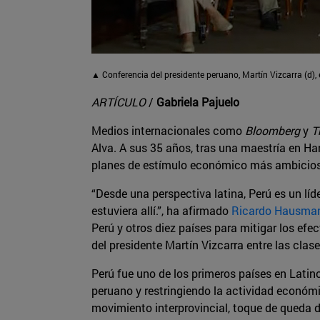
▲ Conferencia del presidente peruano, Martín Vizcarra (d), e
ARTÍCULO
/
Gabriela Pajuelo
Medios internacionales como
Bloomberg
y
T
Alva. A sus 35 años, tras una maestría en Har
planes de estímulo económico más ambicioso
“Desde una perspectiva latina, Perú es un lí
estuviera allí.”, ha afirmado
Ricardo Hausma
Perú y otros diez países para mitigar los ef
del presidente Martín Vizcarra entre las clas
Perú fue uno de los primeros países en Latinoa
peruano y restringiendo la actividad económica
movimiento interprovincial, toque de queda d