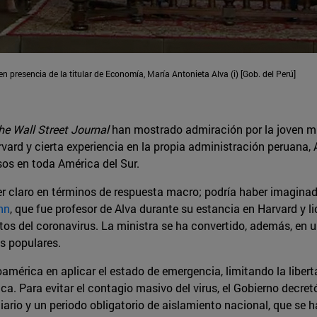
n presencia de la titular de Economía, María Antonieta Alva (i) [Gob. del Perú]
he Wall Street Journal
han mostrado admiración por la joven mi
vard y cierta experiencia en la propia administración peruana, 
s en toda América del Sur.
der claro en términos de respuesta macro; podría haber imaginad
nn
, que fue profesor de Alva durante su estancia en Harvard y 
ectos del coronavirus. La ministra se ha convertido, además, en
es populares.
mérica en aplicar el estado de emergencia, limitando la libertad
. Para evitar el contagio masivo del virus, el Gobierno decretó 
iario y un periodo obligatorio de aislamiento nacional, que se