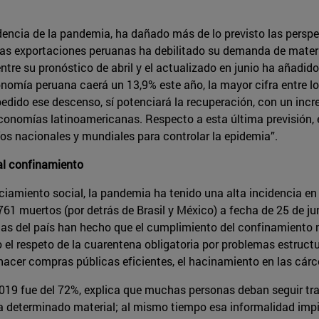
idencia de la pandemia, ha dañado más de lo previsto las pers
las exportaciones peruanas ha debilitado su demanda de materi
entre su pronóstico de abril y el actualizado en junio ha añadi
nomía peruana caerá un 13,9% este año, la mayor cifra entre los 
ido ese descenso, sí potenciará la recuperación, con un incre
onomías latinoamericanas. Respecto a esta última previsión, el
fíos nacionales y mundiales para controlar la epidemia”.
l confinamiento
nciamiento social, la pandemia ha tenido una alta incidencia e
.761 muertos (por detrás de Brasil y México) a fecha de 25 de ju
s del país han hecho que el cumplimiento del confinamiento n
o el respeto de la cuarentena obligatoria por problemas estructu
 hacer compras públicas eficientes, el hacinamiento en las cárce
2019 fue del 72%, explica que muchas personas deban seguir tra
 a determinado material; al mismo tiempo esa informalidad im