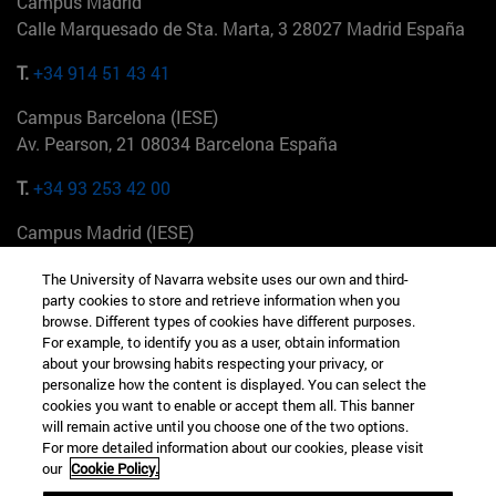
Campus Madrid
Calle Marquesado de Sta. Marta, 3 28027 Madrid España
T.
+34 914 51 43 41
Campus Barcelona (IESE)
Av. Pearson, 21 08034 Barcelona España
T.
+34 93 253 42 00
Campus Madrid (IESE)
Camino del Cerro Águila 3 28023 Madrid España
The University of Navarra website uses our own and third-
party cookies to store and retrieve information when you
T.
+34 912 11 30 00
browse. Different types of cookies have different purposes.
For example, to identify you as a user, obtain information
Campus Nueva York (IESE)
about your browsing habits respecting your privacy, or
165 W 57th St 10019-2201 Nueva York EE.UU
personalize how the content is displayed. You can select the
cookies you want to enable or accept them all. This banner
T.
+1 646 346 8850
will remain active until you choose one of the two options.
For more detailed information about our cookies, please visit
Campus Munich (IESE)
our
Cookie Policy.
Maria-Theresia-Straße 15 81675 Múnich Alemania