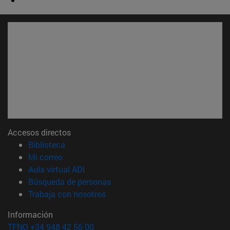
Accesos directos
(abre en nueva ventana)
Biblioteca
(abre en nueva ventana)
Mi correo
(abre en nueva ventana)
Aula virtual ADI
(abre en nueva ventana)
Búsqueda de personas
(abre en nueva ventana)
Trabaja con nosotros
Información
TFNO +34 948 42 56 00