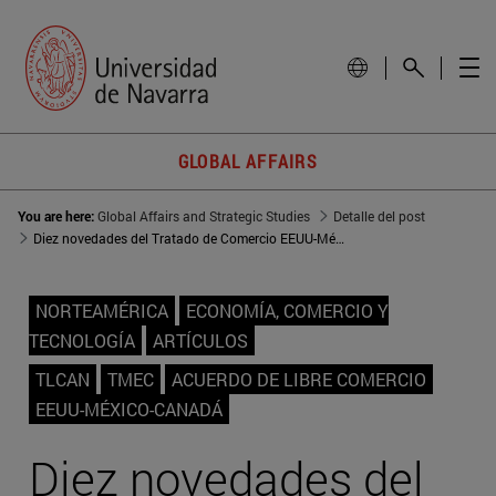
GLOBAL AFFAIRS
You are here:
Global Affairs and Strategic Studies
Detalle del post
Diez novedades del Tratado de Comercio EEUU-México-Canadá
NORTEAMÉRICA
ECONOMÍA, COMERCIO Y
TECNOLOGÍA
ARTÍCULOS
TLCAN
TMEC
ACUERDO DE LIBRE COMERCIO
EEUU-MÉXICO-CANADÁ
Diez novedades del