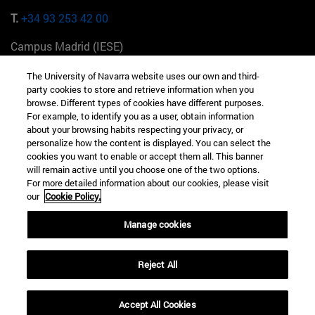
T.
+34 93 253 42 00
Campus Madrid (IESE)
Camino del Cerro Águila 3 28023 Madrid España
The University of Navarra website uses our own and third-
party cookies to store and retrieve information when you
T.
+34 912 11 30 00
browse. Different types of cookies have different purposes.
For example, to identify you as a user, obtain information
Campus Nueva York (IESE)
about your browsing habits respecting your privacy, or
165 W 57th St 10019-2201 Nueva York EE.UU
personalize how the content is displayed. You can select the
cookies you want to enable or accept them all. This banner
T.
+1 646 346 8850
will remain active until you choose one of the two options.
For more detailed information about our cookies, please visit
Campus Munich (IESE)
our
Cookie Policy.
Maria-Theresia-Straße 15 81675 Múnich Alemania
Manage cookies
T.
+49 89 24209790
Reject All
Campus Sao Paulo (IESE)
Rua Martiniano de Carvalho, 573 01321001 Bela Vista Brasil
Accept All Cookies
T.
+55 11 3177-8300