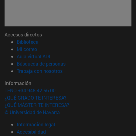
Accesos directos
(abre en nueva ventana)
Biblioteca
(abre en nueva ventana)
Mi correo
(abre en nueva ventana)
Aula virtual ADI
(abre en nueva ventana)
Búsqueda de personas
(abre en nueva ventana)
Trabaja con nosotros
Información
TFNO +34 948 42 56 00
¿QUÉ GRADO TE INTERESA?
¿QUÉ MÁSTER TE INTERESA?
© Universidad de Navarra
Información legal
Accesibilidad