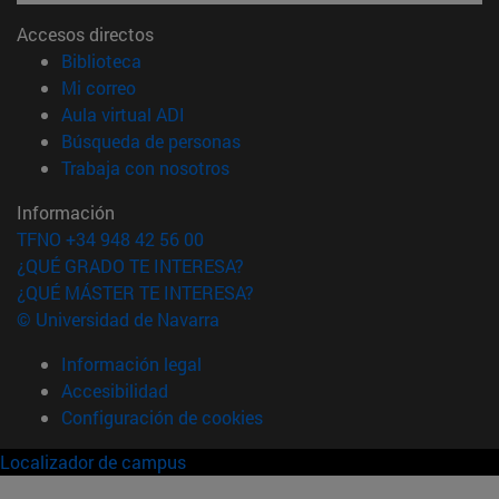
Accesos directos
(abre en nueva ventana)
Biblioteca
(abre en nueva ventana)
Mi correo
(abre en nueva ventana)
Aula virtual ADI
(abre en nueva ventana)
Búsqueda de personas
(abre en nueva ventana)
Trabaja con nosotros
Información
TFNO +34 948 42 56 00
¿QUÉ GRADO TE INTERESA?
¿QUÉ MÁSTER TE INTERESA?
© Universidad de Navarra
Información legal
Accesibilidad
Configuración de cookies
Localizador de campus