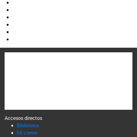
Accesos directos
(abre en nueva ventana)
Biblioteca
(abre en nueva ventana)
Mi correo