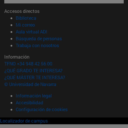
Accesos directos
(abre en nueva ventana)
Biblioteca
(abre en nueva ventana)
Mi correo
(abre en nueva ventana)
Aula virtual ADI
(abre en nueva ventana)
Búsqueda de personas
(abre en nueva ventana)
Trabaja con nosotros
Información
TFNO +34 948 42 56 00
¿QUÉ GRADO TE INTERESA?
¿QUÉ MÁSTER TE INTERESA?
© Universidad de Navarra
Información legal
Accesibilidad
Configuración de cookies
Localizador de campus