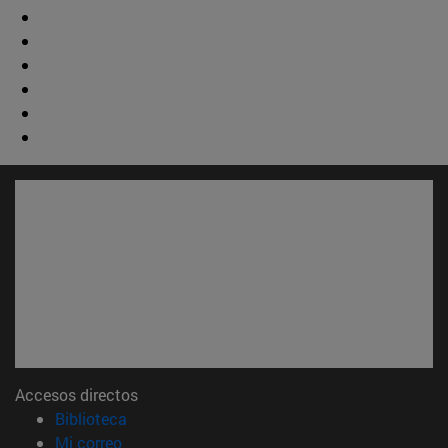
Accesos directos
(abre en nueva ventana)
Biblioteca
(abre en nueva ventana)
Mi correo