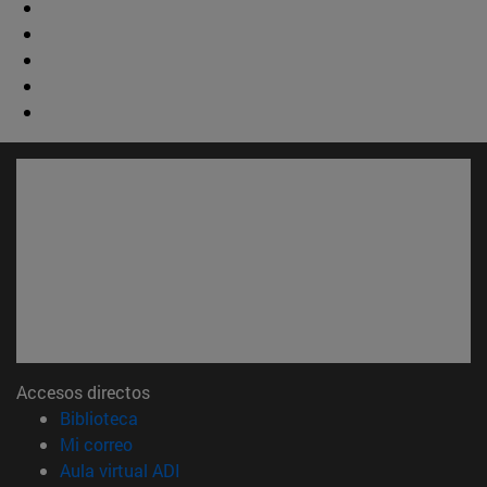
Accesos directos
(abre en nueva ventana)
Biblioteca
(abre en nueva ventana)
Mi correo
(abre en nueva ventana)
Aula virtual ADI