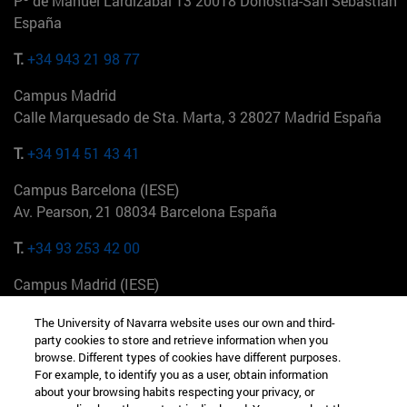
Pº de Manuel Lardizabal 13 20018 Donostia-San Sebastián
España
T.
+34 943 21 98 77
Campus Madrid
Calle Marquesado de Sta. Marta, 3 28027 Madrid España
T.
+34 914 51 43 41
Campus Barcelona (IESE)
Av. Pearson, 21 08034 Barcelona España
T.
+34 93 253 42 00
Campus Madrid (IESE)
Camino del Cerro Águila 3 28023 Madrid España
The University of Navarra website uses our own and third-
party cookies to store and retrieve information when you
T.
+34 912 11 30 00
browse. Different types of cookies have different purposes.
For example, to identify you as a user, obtain information
Campus Nueva York (IESE)
about your browsing habits respecting your privacy, or
165 W 57th St 10019-2201 Nueva York EE.UU