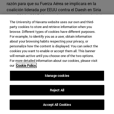
razón para que su Fuerza Aérea se implicara en la
coalición liderada por EEUU contra el Daesh en Siria
entre 2014 y 2015. Hasta tal punto que, después de los
aparatos norteamericanos, fueron los procedentes de
The University of Navarra website uses our own and third-
party cookies to store and retrieve information when you
EAU los que llevaron a cabo más salidas contra
browse. Different types of cookies have different purposes.
objetivos yihadistas.
For example, to identify you as a user, obtain information
about your browsing habits respecting your privacy, or
Pero no se limitó la colaboración a EEUU. Tanto
personalize how the content is displayed. You can select the
Australia como Francia tuvieron a su disposición las
cookies you want to enable or accept them all. This banner
will remain active until you choose one of the two options.
bases aéreas de los emiratos para llevar a cabo sus
For more detailed information about our cookies, please visit
operaciones.
our
Cookie Policy.
Sólo la ruptura abierta de hostilidades y la implicación
Manage cookies
de EAU en la Guerra de Yemen de 2015 redujo su
participación en la lucha contra el Daesh.
Reject All
Pero no todo ha sido fácil. La invasión de Iraq en 2003
produjo profundas reticencias en EAU, que lo consideró
Accept All Cookies
un grave error. Su temor era que dicha intervención
terminara por aumentar la influencia de Irán sobre Irak, o