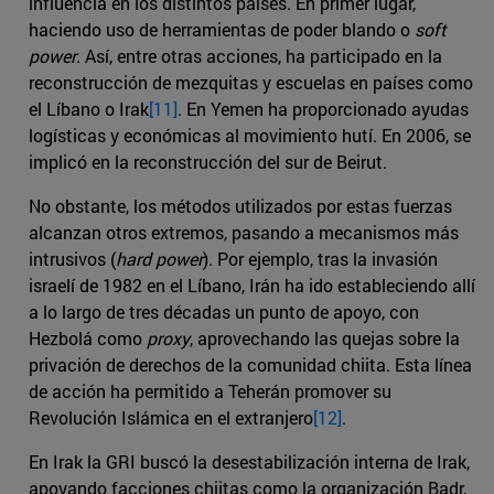
influencia en los distintos países. En primer lugar,
haciendo uso de herramientas de poder blando o
soft
power
. Así, entre otras acciones, ha participado en la
reconstrucción de mezquitas y escuelas en países como
el Líbano o Irak
[11]
. En Yemen ha proporcionado ayudas
logísticas y económicas al movimiento hutí. En 2006, se
implicó en la reconstrucción del sur de Beirut.
No obstante, los métodos utilizados por estas fuerzas
alcanzan otros extremos, pasando a mecanismos más
intrusivos (
hard power
). Por ejemplo, tras la invasión
israelí de 1982 en el Líbano, Irán ha ido estableciendo allí
a lo largo de tres décadas un punto de apoyo, con
Hezbolá como
proxy
, aprovechando las quejas sobre la
privación de derechos de la comunidad chiita. Esta línea
de acción ha permitido a Teherán promover su
Revolución Islámica en el extranjero
[12]
.
En Irak la GRI buscó la desestabilización interna de Irak,
apoyando facciones chiitas como la organización Badr,