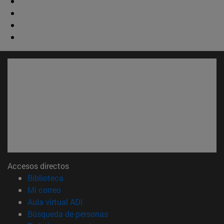
Accesos directos
(abre en nueva ventana)
Biblioteca
(abre en nueva ventana)
Mi correo
(abre en nueva ventana)
Aula virtual ADI
(abre en nueva ventana)
Búsqueda de personas