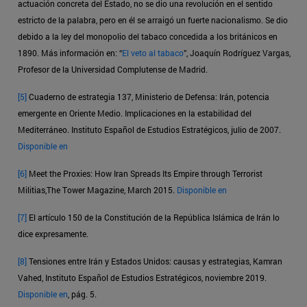
actuación concreta del Estado, no se dio una revolución en el sentido
estricto de la palabra, pero en él se arraigó un fuerte nacionalismo. Se dio
debido a la ley del monopolio del tabaco concedida a los británicos en
1890. Más información en: “
El veto al tabaco
”, Joaquín Rodríguez Vargas,
Profesor de la Universidad Complutense de Madrid.
[5]
Cuaderno de estrategia 137, Ministerio de Defensa: Irán, potencia
emergente en Oriente Medio. Implicaciones en la estabilidad del
Mediterráneo. Instituto Español de Estudios Estratégicos, julio de 2007.
Disponible en
[6]
Meet the Proxies: How Iran Spreads Its Empire through Terrorist
Militias,The Tower Magazine, March 2015.
Disponible en
[7]
El artículo 150 de la Constitución de la República Islámica de Irán lo
dice expresamente.
[8]
Tensiones entre Irán y Estados Unidos: causas y estrategias, Kamran
Vahed, Instituto Español de Estudios Estratégicos, noviembre 2019.
Disponible en
, pág. 5.