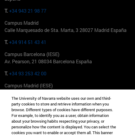
T.
+34 943 21 98 77
Campus Madrid
Calle Marquesado de Sta. Marta, 3 28027 Madrid España
T.
+34 914 51 43 41
Campus Barcelona (IESE)
Av. Pearson, 21 08034 Barcelona España
T.
+34 93 253 42 00
Campus Madrid (IESE)
Camino del Cerro Águila 3 28023 Madrid España
The University of Navarra website uses our own and third-
party cookies to store and retrieve information when you
T.
+34 912 11 30 00
browse. Different types of cookies have different purposes.
For example, to identify you as a user, obtain information
Campus Nueva York (IESE)
about your browsing habits respecting your privacy, or
165 W 57th St 10019-2201 Nueva York EE.UU
personalize how the content is displayed. You can select the
cookies you want to enable or accept them all. This banner