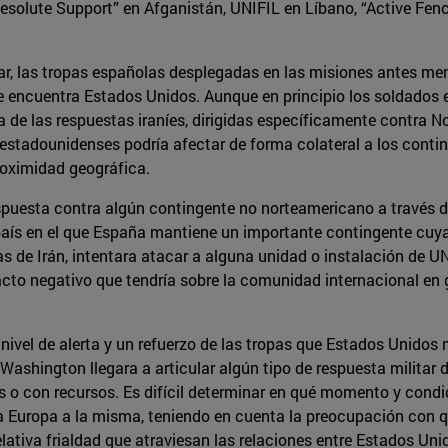
esolute Support” en Afganistán, UNIFIL en Líbano, “Active Fence
ular, las tropas españolas desplegadas en las misiones antes m
se encuentra Estados Unidos. Aunque en principio los soldados e
de las respuestas iraníes, dirigidas específicamente contra N
estadounidenses podría afectar de forma colateral a los conti
roximidad geográfica.
spuesta contra algún contingente no norteamericano a través 
 país en el que España mantiene un importante contingente cuya
cias de Irán, intentara atacar a alguna unidad o instalación de 
o negativo que tendría sobre la comunidad internacional en gen
ivel de alerta y un refuerzo de las tropas que Estados Unidos m
Washington llegara a articular algún tipo de respuesta militar di
s o con recursos. Es difícil determinar en qué momento y condic
ía Europa a la misma, teniendo en cuenta la preocupación con q
relativa frialdad que atraviesan las relaciones entre Estados Uni