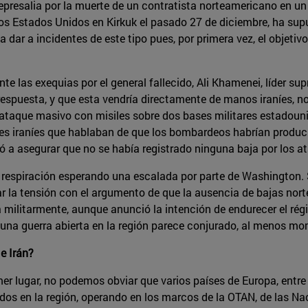
resalia por la muerte de un contratista norteamericano en un at
os Estados Unidos en Kirkuk el pasado 27 de diciembre, ha supu
r a incidentes de este tipo pues, por primera vez, el objetivo 
e las exequias por el general fallecido, Ali Khamenei, líder su
respuesta, y que esta vendría directamente de manos iraníes, n
taque masivo con misiles sobre dos bases militares estadounid
ones iraníes que hablaban de que los bombardeos habrían prod
 a asegurar que no se había registrado ninguna baja por los a
 respiración esperando una escalada por parte de Washington. 
ar la tensión con el argumento de que la ausencia de bajas nort
 militarmente, aunque anunció la intención de endurecer el r
de una guerra abierta en la región parece conjurado, al menos
e Irán?
imer lugar, no podemos obviar que varios países de Europa, ent
dos en la región, operando en los marcos de la OTAN, de las Na