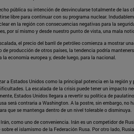
cho pública su intención de desvincularse totalmente de las c
tirse libre para continuar con su programa nuclear. Indudablem
ear en la región con consecuencias negativas para la seguridad
s, por sí mismo y desde nuestro punto de vista, una mala notic
calada, el precio del barril de petróleo comienza a mostrar una
o de producción de otros países, la tendencia podría manteners
a la economía europea y, desde luego, para la nacional.
ar a Estados Unidos como la principal potencia en la región y
ficultades. La escalada de la crisis puede tener un impacto neg
lmente, Estados Unidos llegara a revertir su política de paulat
rusa será contraria a Washington. A la postre, sin embargo, no 
ara que se mantenga dentro de un nivel tolerable o disminuya.
Irán, como uno de conveniencia. Irán es un competidor de Rusia 
te sobre el islamismo de la Federación Rusa. Por otro lado, Rus