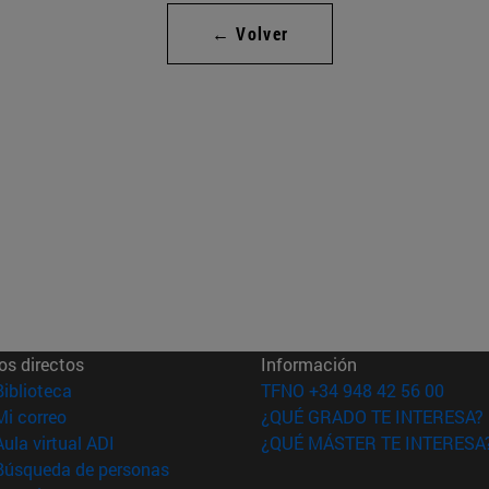
← Volver
os directos
Información
(abre en nueva ventana)
Biblioteca
TFNO +34 948 42 56 00
(abre en nueva ventana)
Mi correo
¿QUÉ GRADO TE INTERESA?
(abre en nueva ventana)
Aula virtual ADI
¿QUÉ MÁSTER TE INTERESA
(abre en nueva ventana)
Búsqueda de personas