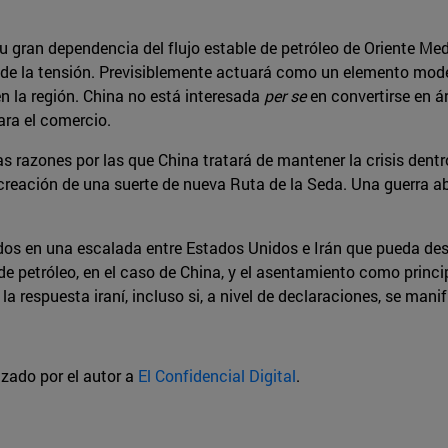
 gran dependencia del flujo estable de petróleo de Oriente Medi
 de la tensión. Previsiblemente actuará como un elemento moder
n la región. China no está interesada
per se
en convertirse en ár
ara el comercio.
as razones por las que China tratará de mantener la crisis dent
creación de una suerte de nueva Ruta de la Seda. Una guerra ab
ados en una escalada entre Estados Unidos e Irán que pueda d
e petróleo, en el caso de China, y el asentamiento como principa
 respuesta iraní, incluso si, a nivel de declaraciones, se mani
izado por el autor a
El Confidencial Digital
.