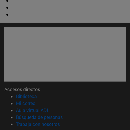
Accesos directos
(abre en nueva ventana)
Biblioteca
(abre en nueva ventana)
Mi correo
(abre en nueva ventana)
Aula virtual ADI
(abre en nueva ventana)
Búsqueda de personas
(abre en nueva ventana)
Trabaja con nosotros