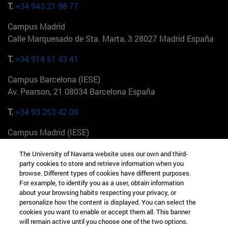
T.
+34 943 21 98 77
Campus Madrid
Calle Marquesado de Sta. Marta, 3 28027 Madrid España
T.
+34 914 51 43 41
Campus Barcelona (IESE)
Av. Pearson, 21 08034 Barcelona España
T.
+34 93 253 42 00
Campus Madrid (IESE)
Camino del Cerro Águila 3 28023 Madrid España
The University of Navarra website uses our own and third-
party cookies to store and retrieve information when you
T.
+34 912 11 30 00
browse. Different types of cookies have different purposes.
For example, to identify you as a user, obtain information
Campus Nueva York (IESE)
about your browsing habits respecting your privacy, or
165 W 57th St 10019-2201 Nueva York EE.UU
personalize how the content is displayed. You can select the
cookies you want to enable or accept them all. This banner
T.
+1 646 346 8850
will remain active until you choose one of the two options.