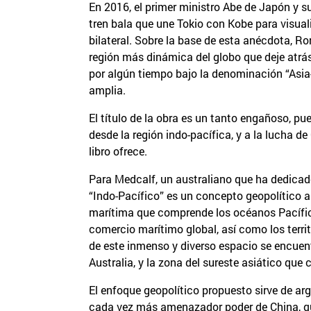
En 2016, el primer ministro Abe de Japón y su
tren bala que une Tokio con Kobe para visua
bilateral. Sobre la base de esta anécdota, R
región más dinámica del globo que deje atrás
por algún tiempo bajo la denominación “Asia-
amplia.
El título de la obra es un tanto engañoso, pu
desde la región indo-pacífica, y a la lucha d
libro ofrece.
Para Medcalf, un australiano que ha dedicado
“Indo-Pacífico” es un concepto geopolítico 
marítima que comprende los océanos Pacífico 
comercio marítimo global, así como los terr
de este inmenso y diverso espacio se encuen
Australia, y la zona del sureste asiático que
El enfoque geopolítico propuesto sirve de ar
cada vez más amenazador poder de China, que