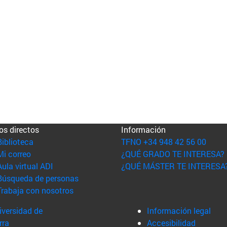
os directos
Información
(abre en nueva ventana)
Biblioteca
TFNO +34 948 42 56 00
(abre en nueva ventana)
Mi correo
¿QUÉ GRADO TE INTERESA?
(abre en nueva ventana)
Aula virtual ADI
¿QUÉ MÁSTER TE INTERESA
(abre en nueva ventana)
Búsqueda de personas
(abre en nueva ventana)
Trabaja con nosotros
versidad de
Información legal
rra
Accesibilidad