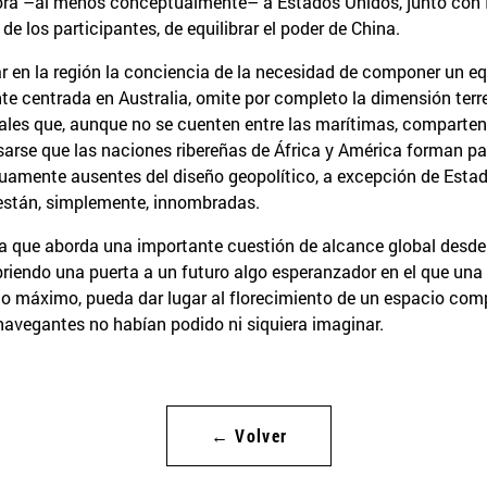
rpora –al menos conceptualmente– a Estados Unidos, junto con 
 los participantes, de equilibrar el poder de China.
ar en la región la conciencia de la necesidad de componer un eq
 centrada en Australia, omite por completo la dimensión terres
les que, aunque no se cuenten entre las marítimas, comparten c
arse que las naciones ribereñas de África y América forman part
uamente ausentes del diseño geopolítico, a excepción de Estado
 están, simplemente, innombradas.
obra que aborda una importante cuestión de alcance global desde
abriendo una puerta a un futuro algo esperanzador en el que una
o máximo, pueda dar lugar al florecimiento de un espacio com
avegantes no habían podido ni siquiera imaginar.
← Volver