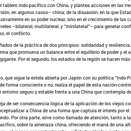
l tablero indo-pacífico con China, y plantea acciones en las tre
rsión, en algunos casos– china; de la disuasión, en la que Est
usivamente en su poder nuclear, sino en el crecimiento de las c
niveles –bilateral, multilateral, y “minilateral”– para generar 
o, el conflicto.
dos de la práctica de dos principios: solidaridad y resilienci
rma que promueva un balance entre el equilibrio de poder y el 
gigante. Por el segundo, los estados de la región se hacen más
, que sigue la estela abierta por Japón con su política “Indo-P
e forma consciente o no, realza el papel de esta nación-contine
 un entorno seguro y estable frente a una China que contempla
a de ser consecuencia lógica de la aplicación de los viejos co
eptualizar a China de una forma que captura el interés por el Í
undo. Por otra parte, sirve como llamada de atención, tanto a 
cífico, sobre la amenaza china, ofreciendo el maná de una alter