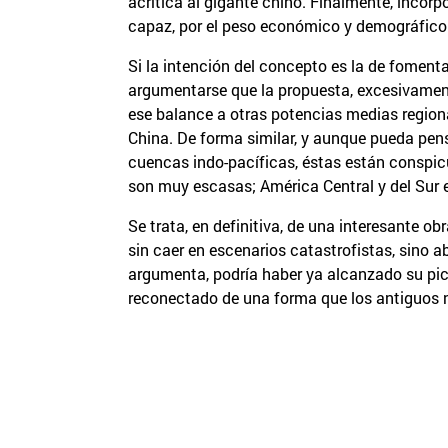
acrítica al gigante chino. Finalmente, inco
capaz, por el peso económico y demográfico de
Si la intención del concepto es la de foment
argumentarse que la propuesta, excesivamente
ese balance a otras potencias medias regiona
China. De forma similar, y aunque pueda pens
cuencas indo-pacíficas, éstas están conspic
son muy escasas; América Central y del Sur
Se trata, en definitiva, de una interesante 
sin caer en escenarios catastrofistas, sino 
argumenta, podría haber ya alcanzado su pic
reconectado de una forma que los antiguos n