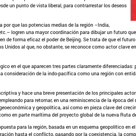
sde un punto de vista liberal, para contrarrestar los deseos
a por que las potencias medias de la región –India,
 etc.– logren una mayor coordinación para dibujar un futuro que
en de forma eficaz el poder de Beijing. Se trata de que el futur
 Unidos al que, no obstante, se reconoce como actor clave en 
gico en el que aparecen tres partes claramente diferenciadas: p
la consideración de la indo-pacífica como una región con entida
scriptiva y hace una breve presentación de los principales actor
 empleando para retornar, en una reminiscencia de la época del
geoeconómica y geopolítica, así como en pieza clave del crec
 como en parte marítima del proyecto global de la nueva Ruta d
ropuesta para la región, basada en un esquema geopolítico en el
ración hasta el conflicto, pasando por la coexistencia, la comp