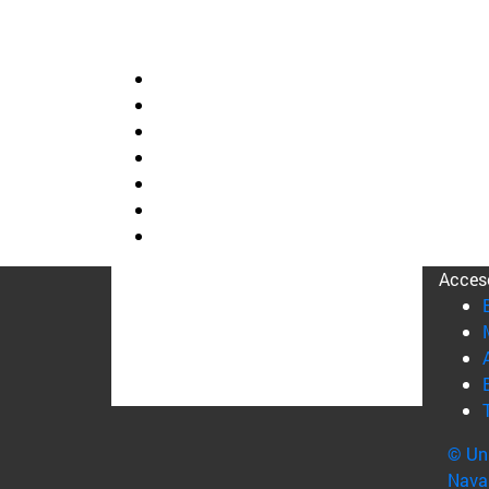
Acces
© Uni
Nava