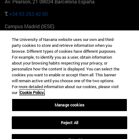
Av. Pearson, 21 08034 Barcelona España
T.
+34 93 253 42 00
Campus Madrid (IESE)
Camino del Cerro Águila 3 28023 Madrid España
The University of Navarra website uses our own and third-
party cookies to store and retrieve information when you
T.
+34 912 11 30 00
browse. Different types of cookies have different purposes.
For example, to identify you as a user, obtain information
Campus Nueva York (IESE)
about your browsing habits respecting your privacy, or
165 W 57th St 10019-2201 Nueva York EE.UU
personalize how the content is displayed. You can select the
cookies you want to enable or accept them all. This banner
T.
+1 646 346 8850
will remain active until you choose one of the two options.
For more detailed information about our cookies, please visit
Campus Munich (IESE)
our
Cookie Policy.
Maria-Theresia-Straße 15 81675 Múnich Alemania
Manage cookies
T.
+49 89 24209790
Reject All
Campus Sao Paulo (IESE)
Rua Martiniano de Carvalho, 573 01321001 Bela Vista Brasil