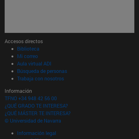
Accesos directos
(abre en nueva ventana)
Biblioteca
(abre en nueva ventana)
Mi correo
(abre en nueva ventana)
Aula virtual ADI
(abre en nueva ventana)
Búsqueda de personas
(abre en nueva ventana)
Trabaja con nosotros
Información
TFNO +34 948 42 56 00
¿QUÉ GRADO TE INTERESA?
¿QUÉ MÁSTER TE INTERESA?
© Universidad de Navarra
Información legal