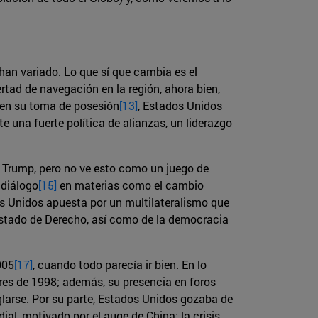
han variado. Lo que sí que cambia es el
rtad de navegación en la región, ahora bien,
 en su toma de posesión
[13]
, Estados Unidos
e una fuerte política de alianzas, un liderazgo
ón Trump, pero no ve esto como un juego de
 diálogo
[15]
en materias como el cambio
os Unidos apuesta por un multilateralismo que
Estado de Derecho, así como de la democracia
005
[17]
, cuando todo parecía ir bien. En lo
ares de 1998; además, su presencia en foros
eglarse. Por su parte, Estados Unidos gozaba de
l, motivado por el auge de China; la crisis