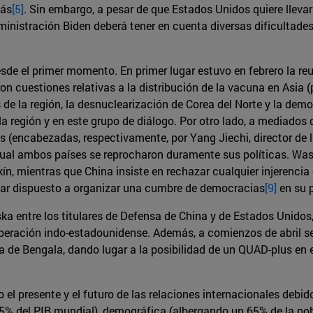
más
[5]
. Sin embargo, a pesar de que Estados Unidos quiere llevar
Administración Biden deberá tener en cuenta diversas dificultad
sde el primer momento. En primer lugar estuvo en febrero la r
on cuestiones relativas a la distribución de la vacuna en Asia (
s de la región, la desnuclearización de Corea del Norte y la d
a región y en este grupo de diálogo. Por otro lado, a mediado
 (encabezadas, respectivamente, por Yang Jiechi, director de l
 cual ambos países se reprocharon duramente sus políticas. Was
ín, mientras que China insiste en rechazar cualquier injerencia
tar dispuesto a organizar una cumbre de democracias
[9]
en su 
a entre los titulares de Defensa de China y de Estados Unidos,
peración indo-estadounidense. Además, a comienzos de abril se 
a de Bengala, dando lugar a la posibilidad de un QUAD-plus en 
 el presente y el futuro de las relaciones internacionales debi
45% del PIB mundial), demográfica (albergando un 65% de la pob