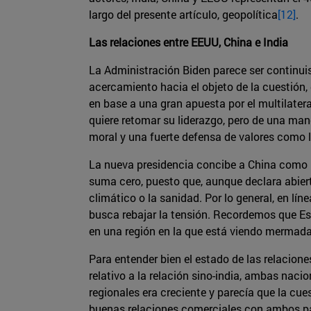
largo del presente artículo, geopolítica
[12]
.
Las relaciones entre EEUU, China e India
La Administración Biden parece ser continuis
acercamiento hacia el objeto de la cuestión, 
en base a una gran apuesta por el multilate
quiere retomar su liderazgo, pero de una mane
moral y una fuerte defensa de valores como 
La nueva presidencia concibe a China como u
suma cero, puesto que, aunque declara abiert
climático o la sanidad. Por lo general, en lí
busca rebajar la tensión. Recordemos que Es
en una región en la que está viendo mermada 
Para entender bien el estado de las relacion
relativo a la relación sino-india, ambas nac
regionales era creciente y parecía que la cu
buenas relaciones comerciales con ambos paí