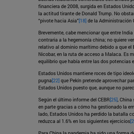
financiera de 2008, surgida en Estados Unidos
la actitud tirante de Donald Trump. No obsta
“pivote hacia Asia”
[18]
de la Administración 
Brevemente, cabe mencionar que entre India 
contraria a la hegemonía china; no quiere ve
relativo al dominio marítimo debido a que e
Nicobar, en la ruta de acceso a Malaca. Es 
equilibrio que había entre las dos potencias 
Estados Unidos mantiene roces de tipo ideoló
pugna
[22]
que Pekín pretende aprovechar para
Estados Unidos puesto que, aunque no parece
Según el último informe del CEBR
[25]
, China
en parte gracias a cómo ha gestionado la emer
lado, Estados Unidos ha perdido la batalla c
reduzca al 1.6% en los siguientes ejercicios
[2
Para China la pandemia ha sido una forma de