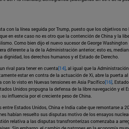
ta con la línea seguida por Trump, puesto que los objetivos no 
que en este caso no es otro que la contención de China y la libe
ralismo. Como bien dijo el nuevo sucesor de George Washington
ra diferente a la de la Administración anterior; esto es, mediant
la dignidad, los derechos humanos y el Estado de Derecho.
n rival para tener en cuenta
[14]
, al igual que la Administraci
amente estar en contra de la actuación de Xi, abre la puerta al
nea con lo visto en Nuevas tensiones en Asia Pacífico
[16]
, Estad
tados Unidos propugna la defensa de la libre navegación y el 
su influencia por el creciente peso de China.
es entre Estados Unidos, China e India cabe que remontarse a 2
iones habían resuelto sus disputas motivo de los ensayos nucle
estión relativa a las disputas transfronterizas comenzaba a arr
ses. Sin embargo, el cambio de patrones en la economía mundia