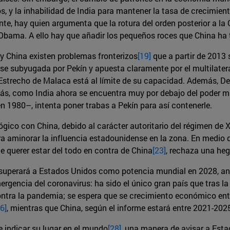
, y la inhabilidad de India para mantener la tasa de crecimiento
nte, hay quien argumenta que la rotura del orden posterior a la
Obama. A ello hay que añadir los pequeños roces que China ha
y China existen problemas fronterizos
[19]
que a partir de 2013 
rse subyugada por Pekín y apuesta claramente por el multilater
l Estrecho de Malaca está al límite de su capacidad. Además, 
más, como India ahora se encuentra muy por debajo del poder m
en 1980–, intenta poner trabas a Pekín para así contenerle.
gico con China, debido al carácter autoritario del régimen de X
 aminorar la influencia estadounidense en la zona. En medio de
 querer estar del todo en contra de China
[23]
, rechaza una he
 superará a Estados Unidos como potencia mundial en 2028, ante
gencia del coronavirus: ha sido el único gran país que tras la 
ontra la pandemia; se espera que se crecimiento económico ent
6]
, mientras que China, según el informe estará entre 2021-202
 indicar su lugar en el mundo
[28]
, una manera de avisar a Esta