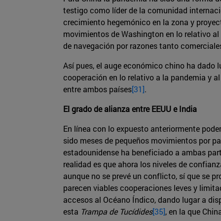
testigo como líder de la comunidad internacio
crecimiento hegemónico en la zona y proyecto
movimientos de Washington en lo relativo al
de navegación por razones tanto comerciale
Así pues, el auge económico chino ha dado l
cooperación en lo relativo a la pandemia y a
entre ambos países
[31]
.
El grado de alianza entre EEUU e India
En línea con lo expuesto anteriormente pode
sido meses de pequeños movimientos por part
estadounidense ha beneficiado a ambas parte
realidad es que ahora los niveles de confian
aunque no se prevé un conflicto, sí que se p
parecen viables cooperaciones leves y limit
accesos al Océano Índico, dando lugar a dispu
esta
Trampa de Tucídides
[35]
, en la que Chi