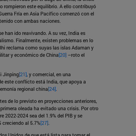
 rompieron este equilibrio. A ello contribuyó
 Guerra Fría en Asia Pacífico comenzó con el
 tenido con ambas naciones.
se han ido reavivando. A su vez, India es
alismo. Finalmente, existen problemas en lo
Delhi reclama como suyas las islas Adaman y
ilitar y económico de China
[20]
–roto el
i Jinping
[21]
, y comercial, en una
 este conflicto está India, que apoya a
gemonía regional china
[24]
.
s de lo previsto en proyecciones anteriores,
primera oleada ha evitado una crisis. Por otro
re 2022-2024 sea del 1.9% del PIB y se
5 creciendo al 5.7%
[27]
.
dos Unidos de que está lista para tomar el