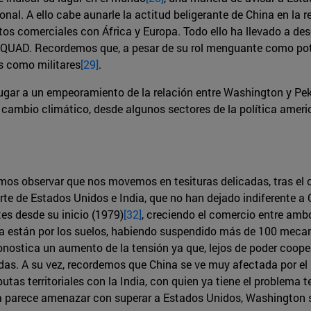
nal. A ello cabe aunarle la actitud beligerante de China en la 
s comerciales con África y Europa. Todo ello ha llevado a deseq
 QUAD. Recordemos que, a pesar de su rol menguante como poten
s como militares
[29]
.
ugar a un empeoramiento de la relación entre Washington y Pe
l cambio climático, desde algunos sectores de la política amer
mos observar que nos movemos en tesituras delicadas, tras el 
e de Estados Unidos e India, que no han dejado indiferente a C
s desde su inicio (1979)
[32]
, creciendo el comercio entre amb
za están por los suelos, habiendo suspendido más de 100 mecani
ronostica un aumento de la tensión ya que, lejos de poder coo
adas. A su vez, recordemos que China se ve muy afectada por e
tas territoriales con la India, con quien ya tiene el problema te
na parece amenazar con superar a Estados Unidos, Washington 