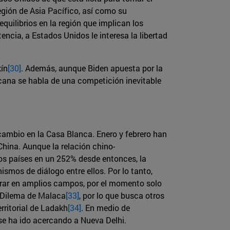
región de Asia Pacífico, así como su
uilibrios en la región que implican los
cia, a Estados Unidos le interesa la libertad
kín
[30]
. Además, aunque Biden apuesta por la
icana se habla de una competición inevitable
cambio en la Casa Blanca. Enero y febrero han
hina. Aunque la relación chino-
os países en un 252% desde entonces, la
smos de diálogo entre ellos. Por lo tanto,
perar en amplios campos, por el momento solo
l Dilema de Malaca
[33]
, por lo que busca otros
rritorial de Ladakh
[34]
. En medio de
se ha ido acercando a Nueva Delhi.