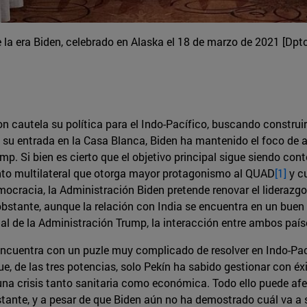
 la era Biden, celebrado en Alaska el 18 de marzo de 2021 [Dpto
n cautela su política para el Indo-Pacífico, buscando construir
s su entrada en la Casa Blanca, Biden ha mantenido el foco de 
p. Si bien es cierto que el objetivo principal sigue siendo cont
to multilateral que otorga mayor protagonismo al QUAD
[1]
y cu
ocracia, la Administración Biden pretende renovar el liderazg
 obstante, aunque la relación con India se encuentra en un bu
al de la Administración Trump, la interacción entre ambos paíse
ncuentra con un puzle muy complicado de resolver en Indo-Pací
ue, de las tres potencias, solo Pekín ha sabido gestionar con é
a crisis tanto sanitaria como económica. Todo ello puede afect
stante, y a pesar de que Biden aún no ha demostrado cuál va a s