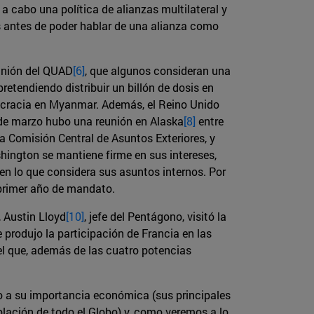
 a cabo una política de alianzas multilateral y
es antes de poder hablar de una alianza como
eunión del QUAD
[6]
, que algunos consideran una
pretendiendo distribuir un billón de dosis en
emocracia en Myanmar. Además, el Reino Unido
s de marzo hubo una reunión en Alaska
[8]
entre
a Comisión Central de Asuntos Exteriores, y
hington se mantiene firme en sus intereses,
 en lo que considera sus asuntos internos. Por
primer año de mandato.
 Austin Lloyd
[10]
, jefe del Pentágono, visitó la
produjo la participación de Francia en las
el que, además de las cuatro potencias
do a su importancia económica (sus principales
lación de todo el Globo) y, como veremos a lo