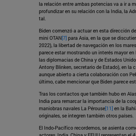
la relación entre ambas potencias va a ir a 
profundizar en su relación con la India, la 
tal.
Biden comenzó a actuar en esta dirección de
mini OTAN
[7]
para Asia, en la que se discutier
2022), la libertad de navegación en los mare
parece estar mostrando un interés mayor en l
las diplomacias de China y de Estados Unidos
Antony Blinken, secretario de Estado), en la
aunque abierto a cierta colaboración con Pek
último, cabe mencionar que Biden parece es
Tras los contactos que también hubo en Alask
India para remarcar la importancia de la coo
maniobras navales La Pérouse
[11]
en la Bahí
originales, se integren también otros países.
El Indo-Pacífico recordemos, se asienta como
actores, India, China y EEUU representan el 