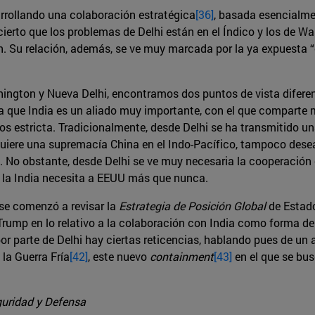
rrollando una colaboración estratégica
[36]
, basada esencialme
cierto que los problemas de Delhi están en el Índico y los de W
u relación, además, se ve muy marcada por la ya expuesta “cri
ington y Nueva Delhi, encontramos dos puntos de vista diferente
 que India es un aliado muy importante, con el que comparte m
nos estricta. Tradicionalmente, desde Delhi se ha transmitido u
quiere una supremacía China en el Indo-Pacífico, tampoco dese
 No obstante, desde Delhi se ve muy necesaria la cooperación
 la India necesita a EEUU más que nunca.
 se comenzó a revisar la
Estrategia de Posición Global
de Estado
 Trump en lo relativo a la colaboración con India como forma d
r parte de Delhi hay ciertas reticencias, hablando pues de un
 la Guerra Fría
[42]
, este nuevo
containment
[43]
en el que se bus
guridad y Defensa