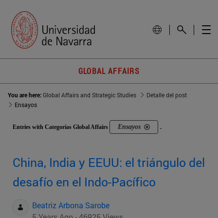
GLOBAL AFFAIRS
You are here:
Global Affairs and Strategic Studies
Detalle del post
Ensayos
Ensayos
Entries with Categorías Global Affairs
.
China, India y EEUU: el triángulo del
desafío en el Indo-Pacífico
Beatriz Arbona Sarobe
5 Years Ago - 46925 Views