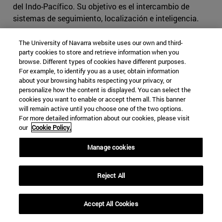
del Indo-Pacífico. Su objetivo es el intercambio de
sistemas de seguimiento, localización e inteligencia.
[3]
Chilamkuri Raja Mohan, "Trilateral
The University of Navarra website uses our own and third-
Perspective".
Chinawatch. Conecting
party cookies to store and retrieve information when you
Thinkers.
.
http://www.chinawatch.cn/a/202102/05/WS
browse. Different types of cookies have different purposes.
For example, to identify you as a user, obtain information
60349146a310acc46eb43e2d.html
, (accedido el 5 de
about your browsing habits respecting your privacy, or
febrero de 2021),
personalize how the content is displayed. You can select the
cookies you want to enable or accept them all. This banner
[4]
Tanvi Madan,”India and the Biden Administration:
will remain active until you choose one of the two options.
Consolidating and Rebalancing Ties,” en Tanvi
For more detailed information about our cookies, please visit
our
Cookie Policy.
Madan, “India And The Biden Administration:
Consolidating And Rebalancing Ties”,.
German Marshal
Manage cookies
Found of the United
States
.
https://www.gmfus.org/blog/2021/02/11/india-
Reject All
and-biden-administration-consolidating-and-rebalancing-
ties
, (accedido el 11 de febrero de 2021).
Accept All Cookies
[5]
Darshana Baruah, Frédéric Grére, y Nilanthi
Samaranayake, "Agenda 2021: A Blueprint For U.S.-