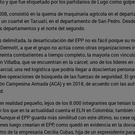
nto y que fue etiquetado por los partidarios de Lugo como golpe
2008, consistió en la quema de maquinaria agrícola en el depar
 un cuartel en Tacuatí, en el departamento de San Pedro. Des
os departamentos y el norte del segundo.
 delimitada, la desarticulación del EPP no es fácil porque su
Dermott, a que el grupo no actúa como otras organizaciones in
einta combatientes a tiempo completo, la mayoría con vinculac
Villalba, que se encuentran en la cárcel; uno de los líderes en
rcial, una red logística que podría llegar a doscientas persona
re operaciones de búsqueda de las fuerzas de seguridad. El gru
n Campesina Armada (ACA) y en 2018, de acuerdo con las auto
d.
n realidad pequeño, lejos de los 8.000 integrantes que tenían
los que en la actualidad cuenta el ELN en Colombia; también de
 Aunque el EPP guarda más similitud con este último, su cese 
enes luego crearían el EPP, como quedó en evidencia en la doc
tro de la empresaria Cecilia Cubas, hija de un expresidente par