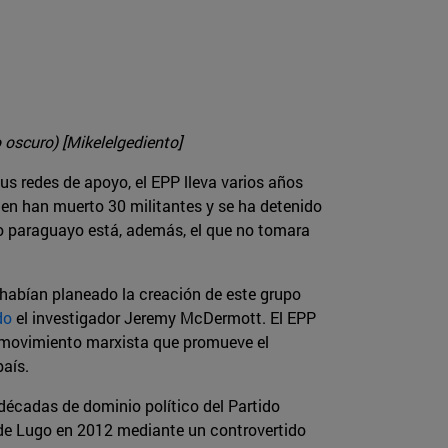
 oscuro) [Mikelelgediento]
us redes de apoyo, el EPP lleva varios años
den han muerto 30 militantes y se ha detenido
rno paraguayo está, además, el que no tomara
a habían planeado la creación de este grupo
do
el investigador Jeremy McDermott. El EPP
n movimiento marxista que promueve el
país.
 décadas de dominio político del Partido
n de Lugo en 2012 mediante un controvertido