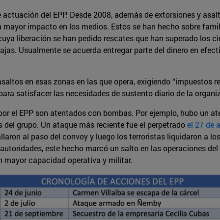
 actuación del EPP. Desde 2008, además de extorsiones y asaltos
n mayor impacto en los medios. Estos se han hecho sobre famili
r cuya liberación se han pedido rescates que han superado los c
as. Usualmente se acuerda entregar parte del dinero en efectiv
asaltos en esas zonas en las que opera, exigiendo “impuestos 
ra satisfacer las necesidades de sustento diario de la organi
or el EPP son atentados con bombas. Por ejemplo, hubo un ate
es del grupo. Un ataque más reciente fue el perpetrado
el 27 de 
laron al paso del convoy y luego los terroristas liquidaron a lo
 autoridades, este hecho marcó un salto en las operaciones de
 mayor capacidad operativa y militar.