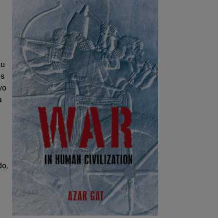
su
os
vo
a
do,