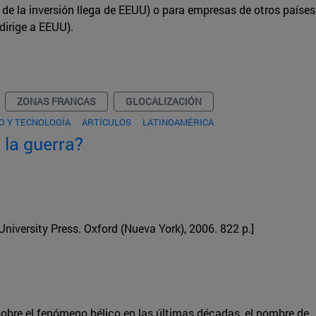
de la inversión llega de EEUU) o para empresas de otros países
dirige a EEUU).
ZONAS FRANCAS
GLOCALIZACIÓN
O Y TECNOLOGÍA
ARTÍCULOS
LATINOAMÉRICA
la guerra?
University Press. Oxford (Nueva York), 2006. 822 p.]
sobre el fenómeno bélico en las últimas décadas, el nombre de