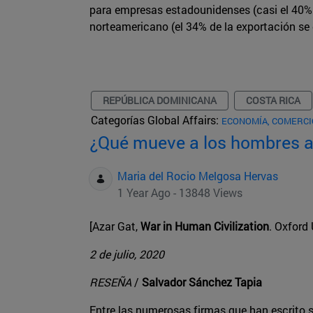
para empresas estadounidenses (casi el 40% 
norteamericano (el 34% de la exportación se 
REPÚBLICA DOMINICANA
COSTA RICA
Categorías Global Affairs:
ECONOMÍA, COMERCI
¿Qué mueve a los hombres a 
Maria del Rocio Melgosa Hervas
1 Year Ago - 13848 Views
[Azar Gat,
War in Human Civilization
. Oxford 
2 de julio, 2020
RESEÑA
/
Salvador Sánchez Tapia
Entre las numerosas firmas que han escrito 