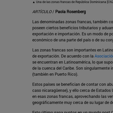
▲ Una de las zonas francas de República Dominicana [CN
ARTÍCULO
/
Paola Rosenberg
Las denominadas zonas francas, también cono
poseen ciertos beneficios tributarios y adua
exportación e importación. Es un modo de pote
económico de una parte del país o de su con
Las zonas francas son importantes en Latino
de exportación. De acuerdo con la
Asociació
se encuentran en Latinoamérica, lo que supone
de la cuenca del Caribe. Son singularmente 
(también en Puerto Rico).
Estos países se benefician de contar con ab
caso nicaragüense), y ello cerca de Estados 
en esas zonas francas, aprovechando las ven
geográficamente muy cerca de su lugar de d
Esto último gana puntos en un mundo post Cov