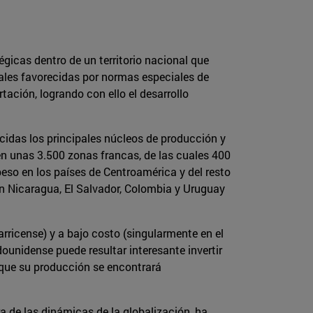
icas dentro de un territorio nacional que
riales favorecidas por normas especiales de
ación, logrando con ello el desarrollo
idas los principales núcleos de producción y
n unas 3.500 zonas francas, de las cuales 400
peso en los países de Centroamérica y del resto
n Nicaragua, El Salvador, Colombia y Uruguay
ricense) y a bajo costo (singularmente en el
ounidense puede resultar interesante invertir
 que su producción se encontrará
 de las dinámicas de la globalización, ha