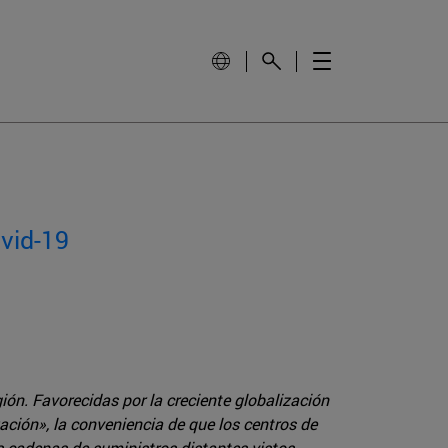
ovid-19
ón. Favorecidas por la creciente globalización
ación», la conveniencia de que los centros de
s cadenas de suministros distantes vistos