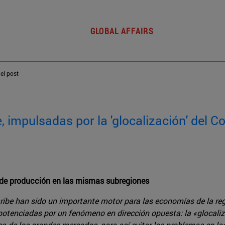
GLOBAL AFFAIRS
del post
 impulsadas por la 'glocalización' del C
s de producción en las mismas subregiones
ibe han sido un importante motor para las economías de la regi
potenciadas por un fenómeno en dirección opuesta: la «glocaliz
a de los grandes mercados, para así evitar los problemas en la