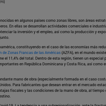
ZFE]
cidas en algunos países como zonas libres, son áreas estratég
neros. En ellas se desarrollan actividades comerciales e indust
nciar la inversión y el empleo, así como la producción y export
junto.
américa, constituyendo en el caso de las economías más reduc
n de Zonas Francas de las Américas
(AZFA), en el mundo existe
 el 11,4% del total. Dentro de esta región, tienen un especial 
importantes en República Dominicana y Costa Rica, así como e
undante mano de obra (especialmente formada en el caso costar
Unidos. Para fabricantes que desean entrar en el mercado estad
tajas fiscales y las condiciones de la mano de obra, al tiempo
estino.
id-19. La tendencia a una subregionalización, ante la fractura