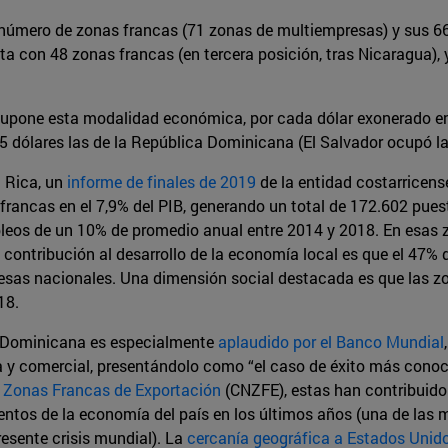
número de zonas francas (71 zonas de multiempresas) y sus 
ta con 48 zonas francas (en tercera posición, tras Nicaragua)
s supone esta modalidad económica, por cada dólar exonerado e
5 dólares las de la República Dominicana (El Salvador ocupó la
a Rica, un
informe de finales de 2019
de la entidad costarricens
 francas en el 7,9% del PIB, generando un total de 172.602 pues
eos de un 10% de promedio anual entre 2014 y 2018. En esas z
 contribución al desarrollo de la economía local es que el 47% 
esas nacionales. Una dimensión social destacada es que las zo
18.
a Dominicana es especialmente
aplaudido por el Banco Mundial
 y comercial, presentándolo como “el caso de éxito más conoci
 Zonas Francas de Exportación
(CNZFE), estas han contribuido e
ntos de la economía del país en los últimos años (una de las 
esente crisis mundial). La
cercanía geográfica a Estados Unid