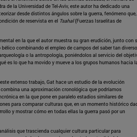
dra de la Universidad de Tel-Aviv, este autor ha dedicado una
eorizar desde distintos ángulos sobre la guerra, fenómeno que,
ondición de reservista en el
Tsahal
(Fuerzas Israelitas de
ntal en la que el autor muestra su gran erudición, junto con 
o bélico combinando el empleo de campos del saber tan divers
 arqueología o la antropología, poniéndolos al servicio del objeti
r qué es lo que ha movido y mueve a los grupos humanos hacia l
 este extenso trabajo, Gat hace un estudio de la evolución
que combina una aproximación cronológica que podríamos
crónica en la que pone en paralelo estadios similares de
aciones para comparar culturas que, en un momento histórico da
rollo y mostrar cómo en todas ellas la guerra pasó por un
nálisis que trascienda cualquier cultura particular para