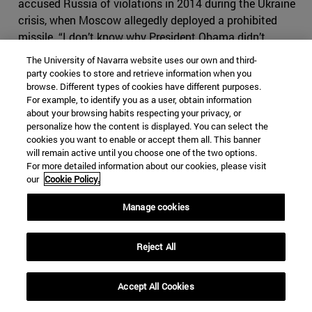
accused Russia of violations in 2014 during the Ukraine
crisis, when Moscow allegedly deployed a prohibited
missile. “I don’t know why President Obama didn’t
negotiate or pull out” were the words of the current
The University of Navarra website uses our own and third-
president, “…we’re not going to let them violate a nuclear
party cookies to store and retrieve information when you
agreement and go out and do weapons and we’re not
browse. Different types of cookies have different purposes.
For example, to identify you as a user, obtain information
allowed to… so we’re going to terminate the agreement.
about your browsing habits respecting your privacy, or
We’re going to pull out.” Recently, the NATO confirmed
personalize how the content is displayed. You can select the
Russia’s violations. Jens Stoltenberg, NATO’s Secretary
cookies you want to enable or accept them all. This banner
General, urged Russia to address these concerns in a
will remain active until you choose one of the two options.
For more detailed information about our cookies, please visit
“substantial and transparent manner.”
our
Cookie Policy.
These accusations have truly created tensions between
Manage cookies
both parties of the treaty. Kremlin spokesman Dimitri
Peskov
has repeatedly denied the violations
. He even
Reject All
went as far as claiming that it was, in fact, the US who
first violated the treaty, with “armed US drones” that “fly
within the ranges prohibited by the treaty”. As for the
Accept All Cookies
president, Vladimir Putin, he has replied with