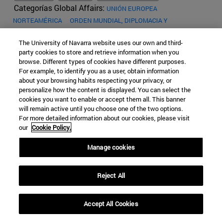
Categorías Global Affairs:
UNIÓN EUROPEA
NORTEAMÉRICA
ORDEN MUNDIAL, DIPLOMACIA Y
GOBERNANZA
DOCUMENTOS DE TRABAJO
The University of Navarra website uses our own and third-
Adiós Asia-Pacífico, hola Indo-
party cookies to store and retrieve information when you
browse. Different types of cookies have different purposes.
Pacífico: China convierte a India en
For example, to identify you as a user, obtain information
about your browsing habits respecting your privacy, or
el 'reino del Medio'
personalize how the content is displayed. You can select the
cookies you want to enable or accept them all. This banner
will remain active until you choose one of the two options.
Maria del Rocio Melgosa Hervas
For more detailed information about our cookies, please visit
7 Years Ago - 38227 Views
our
Cookie Policy.
Manage cookies
Reject All
Accept All Cookies