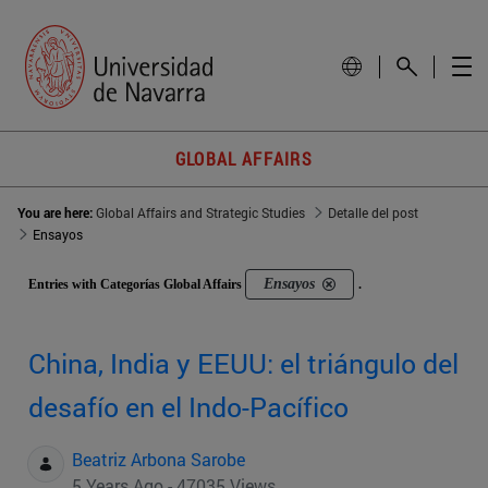
GLOBAL AFFAIRS
You are here:
Global Affairs and Strategic Studies
Detalle del post
Ensayos
Ensayos
Entries with Categorías Global Affairs
.
China, India y EEUU: el triángulo del
desafío en el Indo-Pacífico
Beatriz Arbona Sarobe
5 Years Ago - 47035 Views