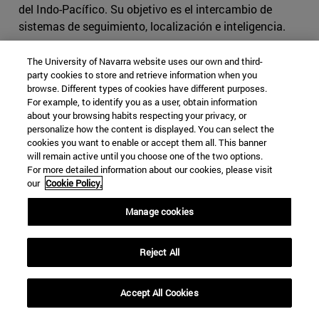
del Indo-Pacífico. Su objetivo es el intercambio de
sistemas de seguimiento, localización e inteligencia.
[3]
Chilamkuri Raja Mohan, "Trilateral
The University of Navarra website uses our own and third-
Perspective".
Chinawatch. Conecting
party cookies to store and retrieve information when you
Thinkers.
.
http://www.chinawatch.cn/a/202102/05/WS
browse. Different types of cookies have different purposes.
For example, to identify you as a user, obtain information
60349146a310acc46eb43e2d.html
, (accedido el 5 de
about your browsing habits respecting your privacy, or
febrero de 2021),
personalize how the content is displayed. You can select the
cookies you want to enable or accept them all. This banner
[4]
Tanvi Madan,”India and the Biden Administration:
will remain active until you choose one of the two options.
Consolidating and Rebalancing Ties,” en Tanvi
For more detailed information about our cookies, please visit
our
Cookie Policy.
Madan, “India And The Biden Administration:
Consolidating And Rebalancing Ties”,.
German Marshal
Manage cookies
Found of the United
States
.
https://www.gmfus.org/blog/2021/02/11/india-
Reject All
and-biden-administration-consolidating-and-rebalancing-
ties
, (accedido el 11 de febrero de 2021).
Accept All Cookies
[5]
Darshana Baruah, Frédéric Grére, y Nilanthi
Samaranayake, "Agenda 2021: A Blueprint For U.S.-