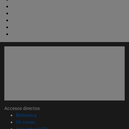
Accesos directos
(abre en nueva ventana)
Biblioteca
(abre en nueva ventana)
Mi correo
(abre en nueva ventana)
Aula virtual ADI