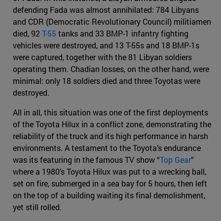
defending Fada was almost annihilated: 784 Libyans
and CDR (Democratic Revolutionary Council) militiamen
died, 92
T-55
tanks and 33 BMP-1 infantry fighting
vehicles were destroyed, and 13 T-55s and 18 BMP-1s
were captured, together with the 81 Libyan soldiers
operating them. Chadian losses, on the other hand, were
minimal: only 18 soldiers died and three Toyotas were
destroyed.
All in all, this situation was one of the first deployments
of the Toyota Hilux in a conflict zone, demonstrating the
reliability of the truck and its high performance in harsh
environments. A testament to the Toyota’s endurance
was its featuring in the famous TV show “
Top Gear
”
where a 1980’s Toyota Hilux was put to a wrecking ball,
set on fire, submerged in a sea bay for 5 hours, then left
on the top of a building waiting its final demolishment,
yet still rolled.