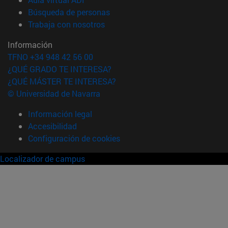
(abre en nueva ventana)
Búsqueda de personas
(abre en nueva ventana)
Trabaja con nosotros
Información
TFNO +34 948 42 56 00
¿QUÉ GRADO TE INTERESA?
¿QUÉ MÁSTER TE INTERESA?
© Universidad de Navarra
Información legal
Accesibilidad
Configuración de cookies
Localizador de campus