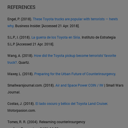
REFERENCES
Engel, P. (2018).
These Toyota trucks are popular with terrorists — here's
why
. Business Insider. [Accessed 21 Apr. 2018].
S.L.P., I. (2018).
La guerra de los Toyota en Siria
. Instituto de Estrategia
S.L.P. [Accessed 21 Apr. 2018].
Wang, A. (2018).
How did the Toyota pickup become terrorists’ favorite
truck?
. Quartz.
Maxey, L. (2018).
Preparing for the Urban Future of Counterinsurgency
.
Smallwarsjournal.com. (2018).
Air and Space Power COIN / IW
| Small Wars
Journal.
Costas, J. (2018).
El lado oscuro y bélico del Toyota Land Cruiser
.
Motorpasion.com.
Tomes, R. R. (2004). Relearning counterinsurgency