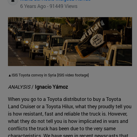
6 Years Ago - 91449 Views
▲ISIS Toyota convoy in Syria [ISIS video footage]
ANALYSIS
/
Ignacio Yárnoz
When you go to a Toyota distributor to buy a Toyota
Land Cruiser or a Toyota Hilux, what they proudly tell you
is how resistant, fast and reliable the truck is. However,
what they do not tell you is how implicated in wars and
conflicts the truck has been due to the very same
characteristics. We have seen in recent newscasts that