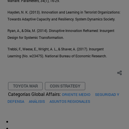
warfare. Parameters, 34(1), 16-29.
Hayden, N. K. (2013). Innovation and Learning in Terrorist Organizations:
Towards Adaptive Capacity and Resiliency. System Dynamics Society.
Ryan, A., & Dila, M. (2014). Disruptive Innovation Reframed: Insurgent
Design for Systemic Transformation.
Trebbi, F., Weese, E., Wright, A. L., & Shaver, A. (2017). Insurgent
Learning (No. w23475). National Bureau of Economic Research.
TOYOTA WAR
COIN STRATEGY
Categorías Global Affairs:
ORIENTE MEDIO
SEGURIDAD Y
DEFENSA
ANÁLISIS
ASUNTOS REGIONALES