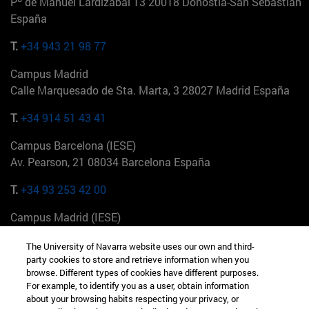
Pº de Manuel Lardizabal 13 20018 Donostia-San Sebastián
España
T.
+34 943 21 98 77
Campus Madrid
Calle Marquesado de Sta. Marta, 3 28027 Madrid España
T.
+34 914 51 43 41
Campus Barcelona (IESE)
Av. Pearson, 21 08034 Barcelona España
T.
+34 93 253 42 00
Campus Madrid (IESE)
Camino del Cerro Águila 3 28023 Madrid España
The University of Navarra website uses our own and third-
party cookies to store and retrieve information when you
T.
+34 912 11 30 00
browse. Different types of cookies have different purposes.
For example, to identify you as a user, obtain information
Campus Nueva York (IESE)
about your browsing habits respecting your privacy, or
165 W 57th St 10019-2201 Nueva York EE.UU