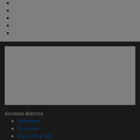
Accesos directos
(abre en nueva ventana)
Biblioteca
(abre en nueva ventana)
Mi correo
(abre en nueva ventana)
Aula virtual ADI