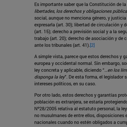
Es importante saber que la Constitución de l
libertades, los derechos y obligaciones públic
social, aunque no menciona género, y justicia s
expresarla (art. 30); libertad de circulación y d
(art. 15); derecho a previsión social y a la seg
trabajo (art. 20); derecho de asociación y de c
ante los tribunales (art. 41).
[2]
A simple vista, parece que estos derechos y g
europea y occidental normal. Sin embargo, son 
ley concreta y aplicable, diciendo “
…en los lím
disponga la ley
”. De esta forma, el legislado
intereses políticos, en su caso.
Por otro lado, estos derechos y garantías pro
población es extranjera, se estaría protegien
Nº28/2005 relativa al estatuto personal, la l
no musulmanes de entre ellos, disposiciones e
nacionales cuando no estén obligados a cumpli