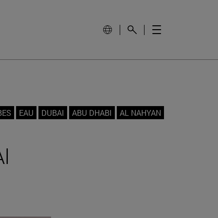
BES
EAU
DUBAI
ABU DHABI
AL NAHYAN
Al