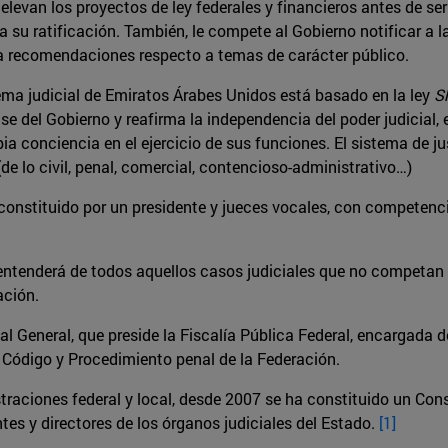
e elevan los proyectos de ley federales y financieros antes de se
 su ratificación. También, le compete al Gobierno notificar a 
za recomendaciones respecto a temas de carácter público.
tema judicial de Emiratos Árabes Unidos está basado en la ley
S
ase del Gobierno y reafirma la independencia del poder judicial
opia conciencia en el ejercicio de sus funciones. El sistema de j
(de lo civil, penal, comercial, contencioso-administrativo…)
constituido por un presidente y jueces vocales, con competenc
.
entenderá de todos aquellos casos judiciales que no competan a
ación.
al General, que preside la Fiscalía Pública Federal, encargada d
 Código y Procedimiento penal de la Federación.
raciones federal y local, desde 2007 se ha constituido un Conse
tes y directores de los órganos judiciales del Estado.
[1]