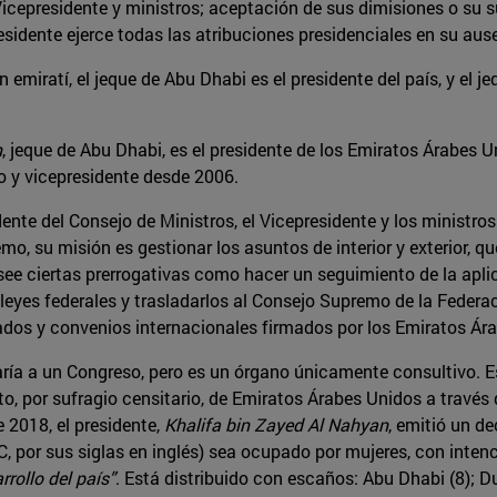
 Vicepresidente y ministros; aceptación de sus dimisiones o su
esidente ejerce todas las atribuciones presidenciales en su aus
 emiratí, el jeque de Abu Dhabi es el presidente del país, y el j
n
, jeque de Abu Dhabi, es el presidente de los Emiratos Árabes 
ro y vicepresidente desde 2006.
ente del Consejo de Ministros, el Vicepresidente y los ministros
mo, su misión es gestionar los asuntos de interior y exterior, 
osee ciertas prerrogativas como hacer un seguimiento de la aplic
e leyes federales y trasladarlos al Consejo Supremo de la Federac
atados y convenios internacionales firmados por los Emiratos Ár
jaría a un Congreso, pero es un órgano únicamente consultivo.
, por sufragio censitario, de Emiratos Árabes Unidos a través d
 2018, el presidente,
Khalifa bin Zayed Al Nahyan
, emitió un d
, por sus siglas en inglés) sea ocupado por mujeres, con inten
rrollo del país”
. Está distribuido con escaños: Abu Dhabi (8); D