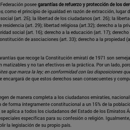
a Federación posee
garantías de refuerzo y protección de los 
as
, como el principio de igualdad en razón de extracción, lugar 
ocial (art. 25); la libertad de los ciudadanos (art. 26); la liber
e residencia (art. 29); libertad religiosa (art.32); derecho a la pr
uridad social (art. 16); derecho a la educación (art. 17); derecho 
onstitución de asociaciones (art. 33); derecho a la propiedad (ar
arantías que recoge la Constitución emiratí de 1971 son semej
matizables y no tan efectivos en la práctica. Por un lado, porq
ites que marca la ley; en conformidad con las disposiciones que 
r se encargará de que estos derechos sean consecuentes y compat
tegen de manera completa a los ciudadanos emiratíes, nacional
do de forma íntegramente constitucional a un 15% de la població
ey se aplica a todos los ciudadanos del Estado de los Emiratos 
speciales específicas para su confesión o religión. Igualmente,
r la legislación de su propio país.