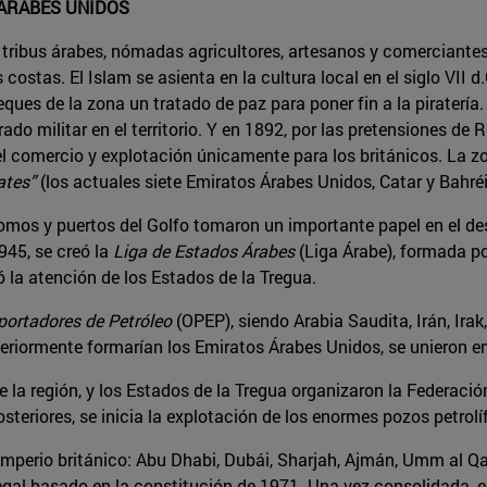
 ÁRABES UNIDOS
por tribus árabes, nómadas agricultores, artesanos y comercia
tas. El Islam se asienta en la cultura local en el siglo VII d.C.,
eques de la zona un tratado de paz para poner fin a la piraterí
do militar en el territorio. Y en 1892, por las pretensiones de 
l comercio y explotación únicamente para los británicos. La z
ates”
(los actuales siete Emiratos Árabes Unidos, Catar y Bahréi
omos y puertos del Golfo tomaron un importante papel en el desa
945, se creó la
Liga de Estados Árabes
(Liga Árabe), formada p
 la atención de los Estados de la Tregua.
portadores de Petróleo
(OPEP), siendo Arabia Saudita, Irán, Ira
steriormente formarían los Emiratos Árabes Unidos, se unieron e
de la región, y los Estados de la Tregua organizaron la Federació
steriores, se inicia la explotación de los enormes pozos petrol
 imperio británico: Abu Dhabi, Dubái, Sharjah, Ajmán, Umm al Q
gal basado en la constitución de 1971. Una vez consolidada, el 