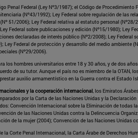
go Penal Federal (Ley Nº3/1987); el Código de Procedimiento P
itenciaria (Nº43/1992); Ley Federal sobre regulación de las rel
s (Nº 51/2006); Ley Federal relativa al estatuto personal (Nº28/
 Ley Federal sobre publicaciones y edición (Nº15/1980); Ley F
aciones declaradas de interés público (Nº2/2008); Ley Federal s
; Ley Federal de protección y desarrollo del medio ambiente (Nº
peciales (Nº29/2006).
ra los hombres universitarios entre 18 y 30 años, y de dos años
uerdo de su tutor. Aunque el país no es miembro de la OTAN, los
y prestar auxilio armamentístico en la Guerra contra el Estado I
ernacionales y la cooperación internacional
, los Emiratos Árabe
 amparados por la Carta de las Naciones Unidas y la Declaraci
dos: Convención Internacional sobre la Eliminación de todas l
ención de las Naciones Unidas contra la Delincuencia Organiz
ción de la mujer (2004); Convención de las Naciones Unidas con
e la Corte Penal Internacional, la Carta Árabe de Derechos Hum