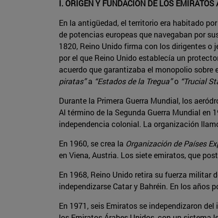
I. ORIGEN Y FUNDACIÓN DE LOS EMIRATOS
En la antigüedad, el territorio era habitado 
de potencias europeas que navegaban por sus cos
1820, Reino Unido firma con los dirigentes o j
por el que Reino Unido establecía un protectora
acuerdo que garantizaba el monopolio sobre e
piratas”
a
“Estados de la Tregua”
o
“Trucial St
Durante la Primera Guerra Mundial, los aeródr
Al término de la Segunda Guerra Mundial en 1
independencia colonial. La organización llamó
En 1960, se crea la
Organización de Países Ex
en Viena, Austria. Los siete emiratos, que po
En 1968, Reino Unido retira su fuerza militar 
independizarse Catar y Bahréin. En los años po
En 1971, seis Emiratos se independizaron del
los Emiratos Árabes Unidos, con un sistema le