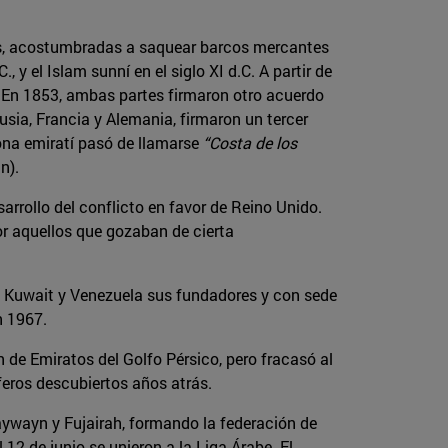
ntes, acostumbradas a saquear barcos mercantes
 y el Islam sunní en el siglo XI d.C. A partir de
a. En 1853, ambas partes firmaron otro acuerdo
Rusia, Francia y Alemania, firmaron un tercer
ona emiratí pasó de llamarse
“Costa de los
n).
rrollo del conflicto en favor de Reino Unido.
or aquellos que gozaban de cierta
k, Kuwait y Venezuela sus fundadores y con sede
n 1967.
n de Emiratos del Golfo Pérsico, pero fracasó al
íferos descubiertos años atrás.
aywayn y Fujairah, formando la federación de
12 de junio se unieron a la Liga Árabe. El