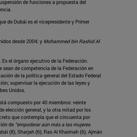
 suspensión de funciones a propuesta del
encia.
eque de Dubái es el vicepresidente y Primer
Unidos desde 2004; y
Mohammed bin Rashid Al
. Es el órgano ejecutivo de la Federación.
que sean de competencia de la Federación en
ación de la política general del Estado Federal
ión; supervisar la ejecución de las leyes y
abes Unidos.
 Está compuesto por 40 miembros: veinte
e elección general, y la otra mitad por los
ecreto que contempla que el cincuenta por
ción de
“empoderar aún más a las mujeres
ubái (8); Sharjah (6); Ras Al Khaimah (6); Ajmán