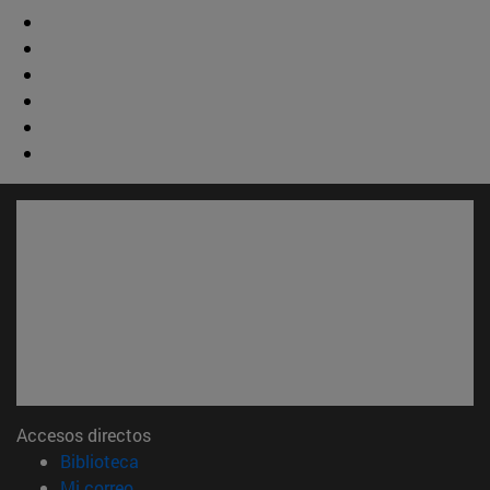
Accesos directos
(abre en nueva ventana)
Biblioteca
(abre en nueva ventana)
Mi correo