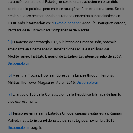
actuación concreta del Estado, no se dio una revolución en el sentido
estricto de la palabra, pero en él se arraigó un fuerte nacionalismo. Se dio
debido a la ley del monopolio del tabaco concedida a los británicos en
1890. Más información en: “
El veto al tabaco
”, Joaquín Rodríguez Vargas,
Profesor de la Universidad Complutense de Madrid.
[5]
Cuaderno de estrategia 137, Ministerio de Defensa: Irán, potencia
emergente en Oriente Medio. Implicaciones en la estabilidad del
Mediterráneo. Instituto Español de Estudios Estratégicos, julio de 2007.
Disponible en
[6]
Meet the Proxies: How Iran Spreads Its Empire through Terrorist
Militias,The Tower Magazine, March 2015.
Disponible en
[7]
El artículo 150 de la Constitución de la República Islámica de Irán lo
dice expresamente.
[8]
Tensiones entre Irán y Estados Unidos: causas y estrategias, Kamran
Vahed, Instituto Español de Estudios Estratégicos, noviembre 2019.
Disponible en
, pág. 5.