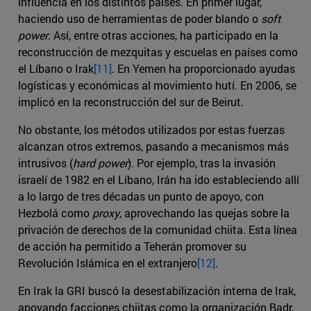
influencia en los distintos países. En primer lugar,
haciendo uso de herramientas de poder blando o
soft
power
. Así, entre otras acciones, ha participado en la
reconstrucción de mezquitas y escuelas en países como
el Líbano o Irak
[11]
. En Yemen ha proporcionado ayudas
logísticas y económicas al movimiento hutí. En 2006, se
implicó en la reconstrucción del sur de Beirut.
No obstante, los métodos utilizados por estas fuerzas
alcanzan otros extremos, pasando a mecanismos más
intrusivos (
hard power
). Por ejemplo, tras la invasión
israelí de 1982 en el Líbano, Irán ha ido estableciendo allí
a lo largo de tres décadas un punto de apoyo, con
Hezbolá como
proxy
, aprovechando las quejas sobre la
privación de derechos de la comunidad chiita. Esta línea
de acción ha permitido a Teherán promover su
Revolución Islámica en el extranjero
[12]
.
En Irak la GRI buscó la desestabilización interna de Irak,
apoyando facciones chiitas como la organización Badr,