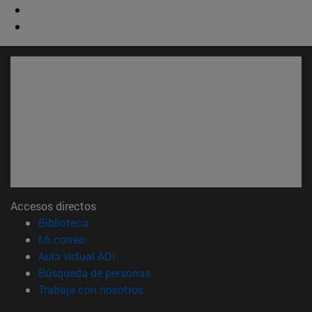
Accesos directos
(abre en nueva ventana)
Biblioteca
(abre en nueva ventana)
Mi correo
(abre en nueva ventana)
Aula virtual ADI
(abre en nueva ventana)
Búsqueda de personas
(abre en nueva ventana)
Trabaja con nosotros