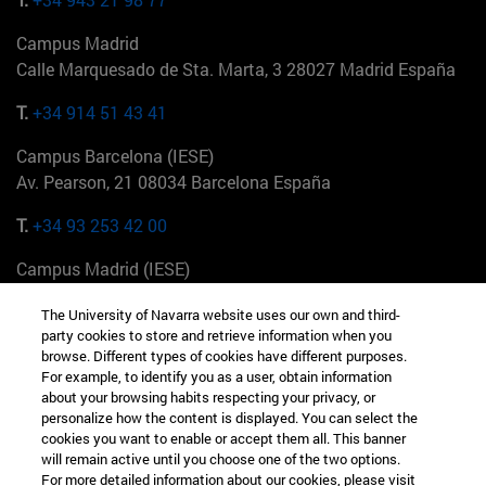
Campus Madrid
Calle Marquesado de Sta. Marta, 3 28027 Madrid España
T.
+34 914 51 43 41
Campus Barcelona (IESE)
Av. Pearson, 21 08034 Barcelona España
T.
+34 93 253 42 00
Campus Madrid (IESE)
Camino del Cerro Águila 3 28023 Madrid España
The University of Navarra website uses our own and third-
party cookies to store and retrieve information when you
T.
+34 912 11 30 00
browse. Different types of cookies have different purposes.
For example, to identify you as a user, obtain information
Campus Nueva York (IESE)
about your browsing habits respecting your privacy, or
165 W 57th St 10019-2201 Nueva York EE.UU
personalize how the content is displayed. You can select the
cookies you want to enable or accept them all. This banner
T.
+1 646 346 8850
will remain active until you choose one of the two options.
For more detailed information about our cookies, please visit