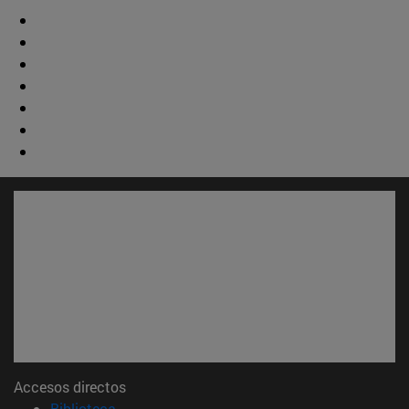
Accesos directos
(abre en nueva ventana)
Biblioteca