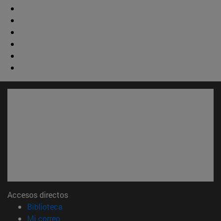
Accesos directos
(abre en nueva ventana)
Biblioteca
(abre en nueva ventana)
Mi correo