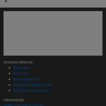
Accesos directos
(abre en nueva ventana)
Biblioteca
(abre en nueva ventana)
Mi correo
(abre en nueva ventana)
Aula virtual ADI
(abre en nueva ventana)
Búsqueda de personas
(abre en nueva ventana)
Trabaja con nosotros
Información
TFNO +34 948 42 56 00