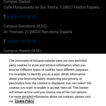
Campus Madrid
Calle Marquesado de Sta. Marta, 3 28027 Madrid España
T.
+34 914 51 43 41
Campus Barcelona (IESE)
Av. Pearson, 21 08034 Barcelona España
T.
+34 93 253 42 00
Campus Madrid (IESE)
Camino del Cerro Águila 3 28023 Madrid España
The University of Navarra website uses our own and third-
party cookies to store and retrieve information when you
T.
+34 912 11 30 00
browse. Different types of cookies have different purposes.
For example, to identify you as a user, obtain information
Campus Nueva York (IESE)
about your browsing habits respecting your privacy, or
165 W 57th St 10019-2201 Nueva York EE.UU
personalize how the content is displayed. You can select the
cookies you want to enable or accept them all. This banner
T.
+1 646 346 8850
will remain active until you choose one of the two options.
For more detailed information about our cookies, please visit
Campus Munich (IESE)
our
Cookie Policy.
Maria-Theresia-Straße 15 81675 Múnich Alemania