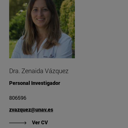
Dra. Zenaida Vázquez
Personal Investigador
806596
zvazquez@unav.es
"Ver CV de Dra. Zenaida Vázquez"
Ver CV