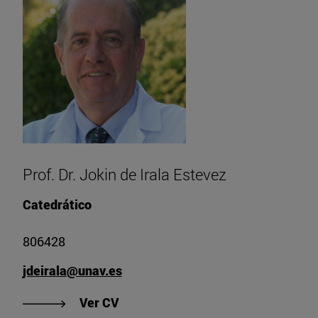
Prof. Dr. Jokin de Irala Estevez
Catedrático
806428
jdeirala@unav.es
"Ver CV de Prof. Dr. Jokin de Irala 
Ver CV