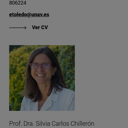
806224
etoledo@unav.es
"Ver CV de Prof. Dra. Estefanía To
Ver CV
Prof. Dra. Silvia Carlos Chillerón