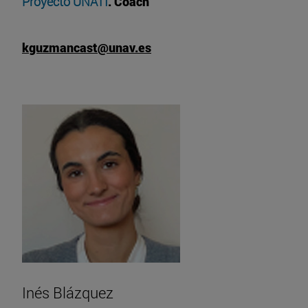
Proyecto UNATI
. Coach
kguzmancast@unav.es
Inés Blázquez