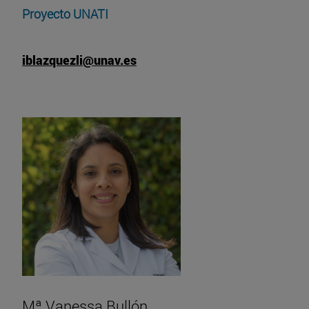
Proyecto UNATI
iblazquezli@unav.es
Mª Vanessa Bullón