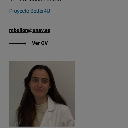
Proyecto Better4U
mbullon@unav.es
"Ver CV de Mª Vanessa Bullón"
Ver CV