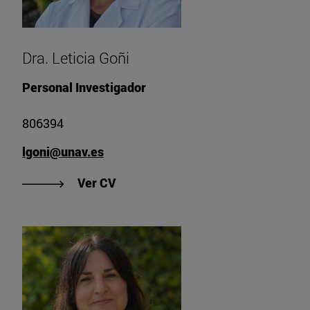
Dra. Leticia Goñi
Personal Investigador
806394
lgoni@unav.es
"Ver CV de Dra. Leticia Goñi"
Ver CV