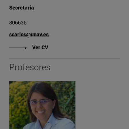
Secretaria
806636
scarlos@unav.es
"Ver CV de Prof. Dra. Silvia Carlos 
Ver CV
Profesores