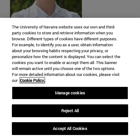
The University of Navarra website uses our own and third-
party cookies to store and retrieve information when you
Leyre López García
browse. Different types of cookies have different purposes.
For example, to identify you as a user, obtain information
Proyecto UNATI
. Coach
about your browsing habits respecting your privacy, or
personalize how the content is displayed. You can select the
cookies you want to enable or accept them all. This banner
will remain active until you choose one of the two options.
llopezgarci@unav.es
For more detailed information about our cookies, please visit
our
Cookie Policy.
Manage cookies
Reject All
Accept All Cookies