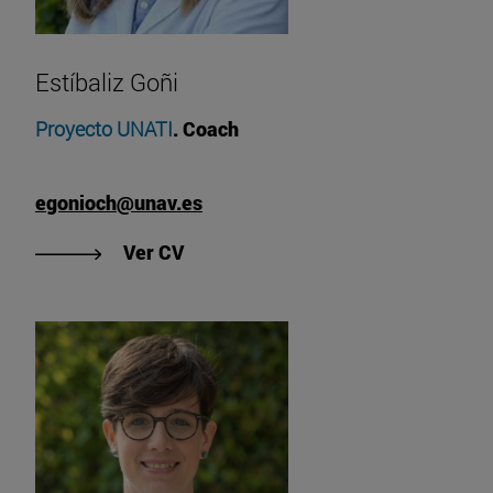
Estíbaliz Goñi
Proyecto UNATI
. Coach
egonioch@unav.es
"Ver CV de Estíbaliz Goñi"
Ver CV