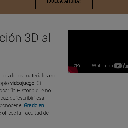
¡JUEGA AHORA!
ción 3D al
unos de los materiales con
ropio
videojuego
. Si
ocer “la Historia que no
apaz de “escribir” esa
e conocer el
Grado en
 ofrece la Facultad de