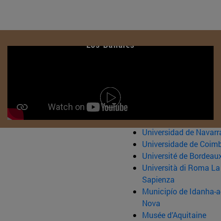
Los Bañales
Universidad de Navarr
Universidade de Coim
Université de Bordeau
Università di Roma La
Sapienza
Municipío de Idanha-a
Nova
Musée d’Aquitaine