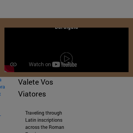
Burdigala
a
Valete Vos
bra
Viatores
x
Traveling through
-
Latin inscriptions
across the Roman