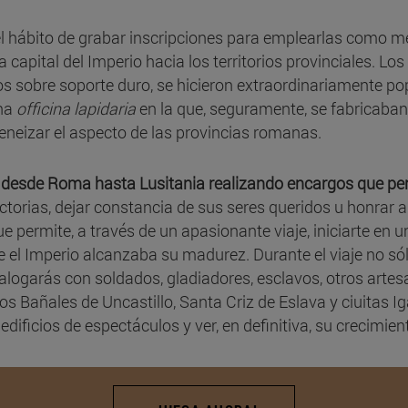
el hábito de grabar inscripciones para emplearlas como 
capital del Imperio hacia los territorios provinciales. Los
tos sobre soporte duro, se hicieron extraordinariamente p
una
officina lapidaria
en la que, seguramente, se fabricaban
eizar el aspecto de las provincias romanas.
r desde Roma hasta Lusitania realizando encargos que per
orias, dejar constancia de sus seres queridos u honrar a 
e permite, a través de un apasionante viaje, iniciarte en 
e el Imperio alcanzaba su madurez. Durante el viaje no só
logarás con soldados, gladiadores, esclavos, otros artes
Los Bañales de Uncastillo, Santa Criz de Eslava y ciuitas
 edificios de espectáculos y ver, en definitiva, su crecimien