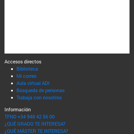
Accesos directos
(abre en nueva ventana)
Biblioteca
(abre en nueva ventana)
Mi correo
(abre en nueva ventana)
Aula virtual ADI
(abre en nueva ventana)
Búsqueda de personas
(abre en nueva ventana)
Trabaja con nosotros
Información
TFNO +34 948 42 56 00
¿QUÉ GRADO TE INTERESA?
¿QUÉ MÁSTER TE INTERESA?