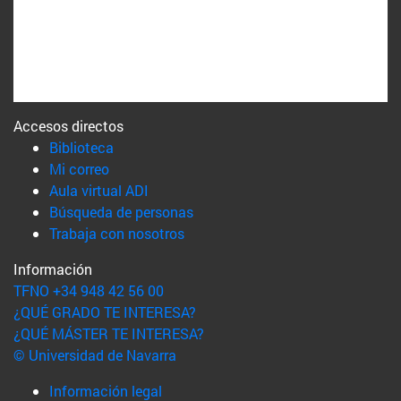
Accesos directos
(abre en nueva ventana)
Biblioteca
(abre en nueva ventana)
Mi correo
(abre en nueva ventana)
Aula virtual ADI
(abre en nueva ventana)
Búsqueda de personas
(abre en nueva ventana)
Trabaja con nosotros
Información
TFNO +34 948 42 56 00
¿QUÉ GRADO TE INTERESA?
¿QUÉ MÁSTER TE INTERESA?
© Universidad de Navarra
Información legal