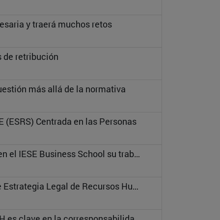
esaria y traerá muchos retos
s de retribución
uestión más allá de la normativa
UE (ESRS) Centrada en las Personas
"Caso Cepsa": la alumna, Naomi González presenta en el IESE Business School su trabajo fin de máster
Guillermo Tena, director del Instituto Cuatrecasas de Estrategia Legal de Recursos Humanos
Antonio Lasaga, director de RR.HH en Airbus: “RR.HH es clave en la corresponsabilidad”