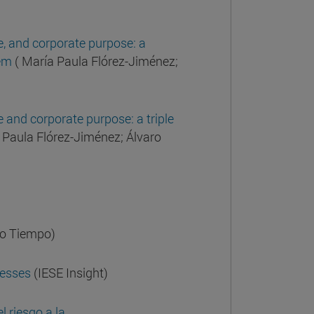
ce, and corporate purpose: a
hem
(
María Paula Flórez-Jiménez;
e and corporate purpose: a triple
 Paula Flórez-Jiménez; Álvaro
o Tiempo)
nesses
(IESE Insight)
 riesgo a la