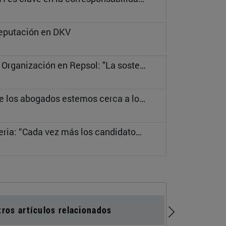
Reputación en DKV
Carmen Muñoz, Directora Corporativa de Personas y Organización en Repsol: "La sostenibilidad no es un tema de un área específica"
Lara Vivas, socia de Cuatrecasas: “Es importante que los abogados estemos cerca a los equipos de RR.HH y de sostenibilidad”
Luisa Izquierdo, directora de RR.HH. de Microsoft Iberia: “Cada vez más los candidatos preguntan sobre nuestras estrategias de sostenibilidad”
tros artículos relacionados