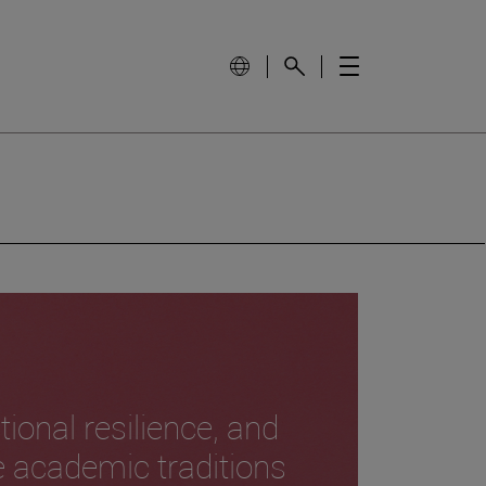
tional resilience, and
e academic traditions