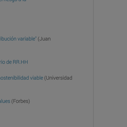
ibución variable"
(Juan
rio de RR.HH
sostenibilidad viable
(Universidad
alues
(Forbes)