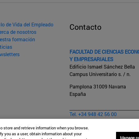
clo de Vida del Empleado
Contacto
erca de nosotros
estra formación
ticias
FACULTAD DE CIENCIAS ECO
wsletters
Y EMPRESARIALES
Edificio Ismael Sánchez Bella
Campus Universitario s. / n.
Pamplona
31009
Navarra
España
Tel. +34 948 42 56 00
sececonom@unav.es
to store and retrieve information when you browse.
Aviso legal
fy you as a user, obtain information about your
Manage c