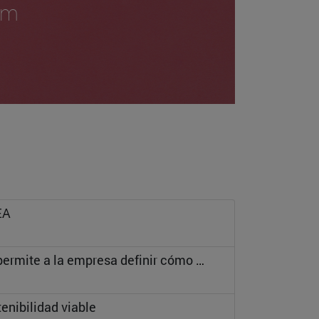
em
EA
El propósito es una declaración de intenciones que permite a la empresa definir cómo y en qué medida aportan a la sociedad
tenibilidad viable